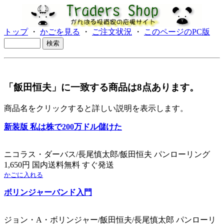
トップ
・
かごを見る
・
ご注文状況
・
このページのPC版
「飯田恒夫」に一致する商品は8点あります。
商品名をクリックすると詳しい説明を表示します。
新装版 私は株で200万ドル儲けた
ニコラス・ダーバス/長尾慎太郎/飯田恒夫 パンローリング
1,650円 国内送料無料 すぐ発送
かごに入れる
ボリンジャーバンド入門
ジョン・A・ボリンジャー/飯田恒夫/長尾慎太郎 パンローリ