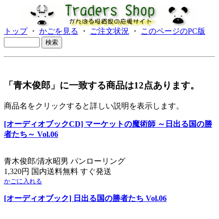
トップ
・
かごを見る
・
ご注文状況
・
このページのPC版
「青木俊郎」に一致する商品は12点あります。
商品名をクリックすると詳しい説明を表示します。
[オーディオブックCD] マーケットの魔術師 ～日出る国の勝
者たち～ Vol.06
青木俊郎/清水昭男 パンローリング
1,320円 国内送料無料 すぐ発送
かごに入れる
[オーディオブック] 日出る国の勝者たち Vol.06