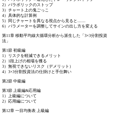
2）パラボリックのストップ
3）チャート上の鬼ごっこ
4）具体的な計算例
5）同じチャートを異なる視点から見ると……
6）パラメーターを調整してサインの出し方を変える
第11章 移動平均線大循環分析から派生した「3×3分割投資
法」
第1節 初級編
1）リスクを軽減できるメリット
2）1段上げの相場を獲る
3）無視できないリスク（デメリット）
4）3×3分割投資法の仕掛けと手仕舞い
第2節 中級編
第3節 上級編&応用編
1）上級編について
2）応用編について
第12章 一目均衡表 上級編