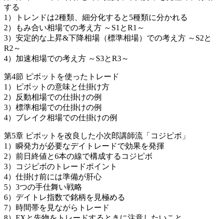
する
1）トレンドは2種類、細分化すると5種類に分かれる
2）もみ合い相場での考え方 ～S1とR1～
3）安定的な上昇&下降相場（標準相場）での考え方 ～S2と
R2～
4）加速相場での考え方 ～S3とR3～
第4節 ピボットを使ったトレード
1）ピボットの意味と仕掛け方
2）反動相場での仕掛けの例
3）標準相場での仕掛けの例
4）ブレイク相場での仕掛けの例
第5章 ピボットを改良した小次郎講師流「コジピボ」
1）瞬発力が必要なデイトレードで効果を発揮
2）前日終値と6本の線で構成するコジピボ
3）コジピボのトレードポイント
4）仕掛け前には準備が肝心
5）3つの手仕舞い戦略
6）デイトレ指数で銘柄を見極める
7）時間帯を見ながらトレード
8）FXと先物をトレードするときに注意したいこと