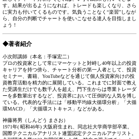
す。結果が出るようになれば、トレードも楽しくなり、さら
に実力も付いてくるものです。気負うことなく“楽習”しなが
ら、自分の判断でチャートを使いこなせる達人を目指しまし
ょう！
◆著者紹介
小次郎講師（本名：手塚宏二）
プロの投資家として常にマーケットと対峙し40年以上の投資
キャリアを持つ傍ら、チャート分析の第一人者として、投資
セミナー、書籍、YouTubeなどを通じて個人投資家向けの投
資教育活動を精力的に展開している。これまでに対面で教え
た受講生だけでも数千人を超え、門下生からは専業トレーダ
ーを多数輩出するなど、投資界において圧倒的な人気を博し
ている。代表的な手法には「移動平均線大循環分析」「大循
環MACD」「大循環ストキャス」などがある。
神藤将男（しんどう まさお）
1971年( 昭和46年) 大阪府生まれ、同志社大学商学部卒業。
国際テクニカルアナリスト連盟認定テクニカルアナリスト。