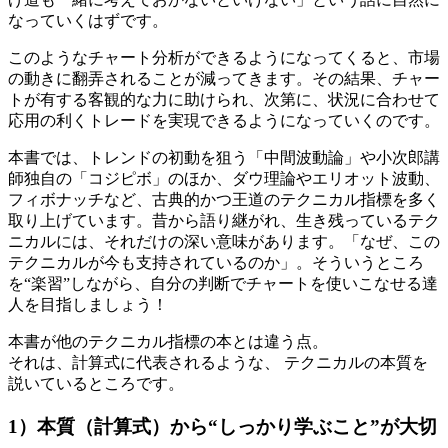
なっていくはずです。
このようなチャート分析ができるようになってくると、市場
の動きに翻弄されることが減ってきます。その結果、チャー
トが有する客観的な力に助けられ、次第に、状況に合わせて
応用の利くトレードを実現できるようになっていくのです。
本書では、トレンドの初動を狙う「中間波動論」や小次郎講
師独自の「コジピボ」のほか、ダウ理論やエリオット波動、
フィボナッチなど、古典的かつ王道のテクニカル指標を多く
取り上げています。昔から語り継がれ、生き残っているテク
ニカルには、それだけの深い意味があります。「なぜ、この
テクニカルが今も支持されているのか」。そういうところ
を“楽習”しながら、自分の判断でチャートを使いこなせる達
人を目指しましょう！
本書が他のテクニカル指標の本とは違う点。
それは、計算式に代表されるような、 テクニカルの本質を
説いているところです。
1）本質（計算式）から“しっかり学ぶこと”が大切