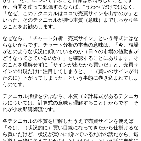
か」。“そこ”について学ぶこと自体は素晴らしいことです
が、時間を使って勉強するならば、“うわべ”だけではなく、
「なぜ、このテクニカルはココで売買サインを出すのか」と
いった、そのテクニカルが持つ本質（意味）までしっかり学
ぶことをお勧めします。
なぜなら、「チャート分析＝売買サイン」という等式にはな
らないからです。チャート分析の本当の意味は、「今、相場
がどのような状況に傾いているのか（日々の市場の値動きが
どうなってきているのか）」を確認することにあります。そ
のことを理解せずに「サインが出たから買いだ」と、売買サ
インの出現だけに注目してしまうと、「（買いのサインが出
たのに）下がってしまった」という事態に巻き込まれてしま
うのです。
テクニカル指標を学ぶなら、本質（※計算式があるテクニカ
ルについては、計算式の意味も理解すること）からです。そ
れが小次郎講師流です。
各テクニカルの本質を理解したうえで売買サインを使えば
「今は、（状況的に）買い目線になってきたから仕掛けるな
ら買いだけど、状況が買いに傾いているだけの話だから、逃
げ道も一緒に考えておかないといけない」という話に自然に