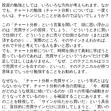
投資の勉強としては、いろいろな方向が考えられます。なか
でも、チャートの勉強（チャート分析）については、一度く
らいは、チャレンジしたことがあるのではないでしょうか？
この「チャート分析」という言葉を聞いて、頭に思い浮かぶ
のは「売買サインの習得」でしょう。「どういうときに買い
で仕掛けて、どういうときに売りで仕掛けるのか（または決
済するのか）」。実際のところ、そのサインさえわかれば、
それで十分と考えている人も多いと思います。
でも、チャート分析について、時間を掛けて真剣に学ぼうと
思っているのであれば、売買サインという“うわべ”だけで満
足してほしくはありません。「なぜ、このテクニカルはココ
で売買サインを出すのか」といった、そのテクニカルが持つ
意味までしっかり勉強することをお勧めします。
なぜなら、「チャート分析＝売買サイン」という等式とはな
らないからです。チャート分析の本当の意味は、「今、相場
がどのような状況に傾いているのか（日々の市場の値動きが
どうなってきているのか）」を確認することにあります。そ
のことを軽視して、「サインが出たから買いだ」という具合
に、盲目的に売買サインだけに注目してしまうと、「買いの