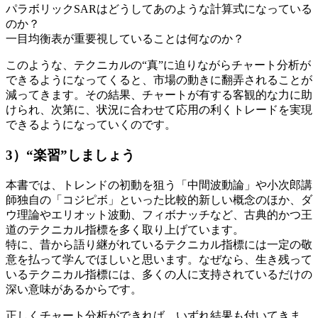
パラボリックSARはどうしてあのような計算式になっている
のか？
一目均衡表が重要視していることは何なのか？
このような、テクニカルの“真”に迫りながらチャート分析が
できるようになってくると、市場の動きに翻弄されることが
減ってきます。その結果、チャートが有する客観的な力に助
けられ、次第に、状況に合わせて応用の利くトレードを実現
できるようになっていくのです。
3）“楽習”しましょう
本書では、トレンドの初動を狙う「中間波動論」や小次郎講
師独自の「コジピボ」といった比較的新しい概念のほか、ダ
ウ理論やエリオット波動、フィボナッチなど、古典的かつ王
道のテクニカル指標を多く取り上げています。
特に、昔から語り継がれているテクニカル指標には一定の敬
意を払って学んでほしいと思います。なぜなら、生き残って
いるテクニカル指標には、多くの人に支持されているだけの
深い意味があるからです。
正しくチャート分析ができれば、いずれ結果も付いてきま