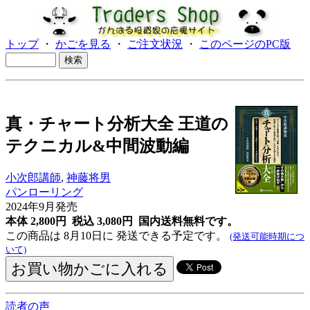
トップ
・
かごを見る
・
ご注文状況
・
このページのPC版
真・チャート分析大全 王道の
テクニカル&中間波動編
小次郎講師
,
神藤将男
パンローリング
2024年9月発売
本体 2,800円 税込 3,080円
国内送料無料です。
この商品は 8月10日に 発送できる予定です。
(発送可能時期につ
いて)
読者の声