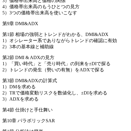
3）価格帯出来高と価格の関係
4）価格帯出来高のもうひとつの見方
5）3つの価格帯出来高を使いこなす
第9章 DMI&ADX
第1節 相場の強弱とトレンドがわかる、DMI&ADX
1）オシレーター系でありながらトレンドの確認に有効
2）3本の基本線と補助線
第2節 DMI & ADXの見方
1）「買い時代」と「売り時代」の到来を±DIで探る
2）トレンドの発生（勢いの有無）をADXで探る
第3節 DMI&ADXの計算式
1）DMを求める
2）TRで価格変動リスクを数値化し、±DIを求める
3）ADXを求める
第4節 仕掛けと手仕舞い
第10章 パラボリックSAR