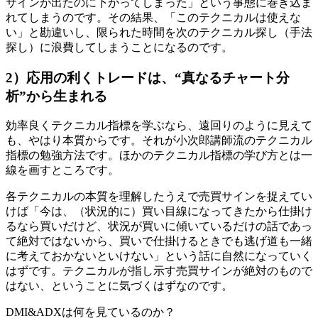
サインが出たのに下がってしまった」という事態に巻き込ま
れてしまうのです。その結果、「このテクニカルは使えな
い」と勘違いし、限られた時間を次のテクニカル探し（手法
探し）に浪費してしまうことになるのです。
2）応用の利くトレードは、“真なるチャート分
析”から生まれる
効率良くテクニカル指標を学ぶなら、遠回りのように見えて
も、やはり本質からです。それが小次郎講師流のテクニカル
指標の勉強方法です。ほかのテクニカル指標の学び方とは一
線を画すところです。
各テクニカルの本質を理解したうえで売買サインを捉えてい
けば「今は、（状況的に）買い目線になってきたから仕掛け
るなら買いだけど、状況が買いに傾いているだけの話であっ
て絶対ではないから、買いで仕掛けるときでも逃げ道も一緒
に考えておかないといけない」という話に自然になっていく
はずです。テクニカルが指し示す売買サインが絶対のもので
はない、ということに気づくはずなのです。
DMI&ADXは何を見ているのか？