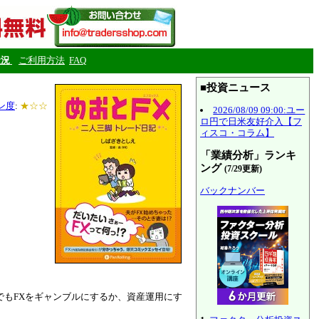
状況
ご利用方法
FAQ
■投資ニュース
ン度
:
★☆☆
2026/08/09 09:00:ユー
ロ円で日米友好介入【フ
ィスコ・コラム】
「業績分析」ランキ
ング
(7/29更新)
バックナンバー
でもFXをギャンブルにするか、資産運用にす