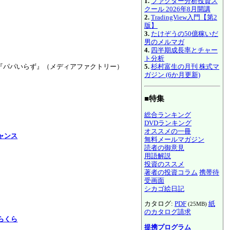
1.
ファクター分析投資ス
クール 2026年8月開講
2.
TradingView入門【第2
版】
3.
たけぞうの50億稼いだ
男のメルマガ
4.
四半期成長率とチャー
ト分析
5.
杉村富生の月刊 株式マ
『パパいらず』（メディアファクトリー）
ガジン (6か月更新)
■特集
総合ランキング
DVDランキング
オススメの一冊
チャンス
無料メールマガジン
読者の御意見
用語解説
投資のススメ
著者の投資コラム
携帯待
受画面
シカゴ絵日記
カタログ:
PDF
紙
(25MB)
のカタログ請求
らくら
提携プログラム