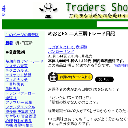
携
帯
版
めおとFX 二人三脚トレード日記
このページの携帯版
新着
8月7日更新
しばざきとしえ
,
森洋和
パンローリング
■投資戦術
A5判 144頁 2010年5月発売
本体 1,000円 税込 1,100円
国内送料無料です。
短期売買
デイトレード
この商品は 明日 発送できる予定です。
システム売買
(発送可能
テクニカル
AI
エリオット波動
フィボナッチ
一目均衡表
酒田五法
お調子者の夫がある日突然FXを始めた！？
トレンドフォロー
「だいたいFXって何さ!?」
逆張り
「新種の株かなんかのこと？」
アノマリー
裁量
ファンダメンタル
経済知識ゼロの2人が FXをゼロからやってみ
成長株
決算書
FAI
サヤ取り
資金管理
FXに興味はあっても「しくみがよく分からなく
心理
行動心理学
るかは自分次第なのです。
危機
占星術
格言