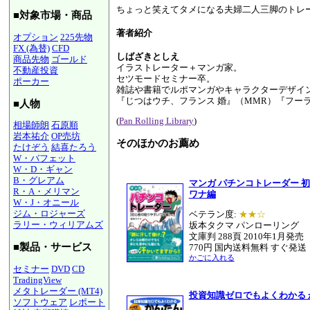
ちょっと笑えてタメになる夫婦二人三脚のトレ
■対象市場・商品
著者紹介
オプション
225先物
FX (為替)
CFD
しばざきとしえ
商品先物
ゴールド
イラストレーター＋マンガ家。
不動産投資
セツモードセミナー卒。
ポーカー
雑誌や書籍でルポマンガやキャラクターデザイ
『じつはウチ、フランス 婚』（MMR）『フー
■人物
(
Pan Rolling Library
)
相場師朗
石原順
岩本祐介
OP売坊
そのほかのお薦め
たけぞう
結喜たろう
W・バフェット
W・D・ギャン
B・グレアム
マンガ パチンコトレーダー 
R・A・メリマン
ワナ編
W・J・オニール
ジム・ロジャーズ
ベテラン度:
★★☆
ラリー・ウィリアムズ
坂本タクマ パンローリング
文庫判 288頁 2010年1月発売
■製品・サービス
770円 国内送料無料 すぐ発送
かごに入れる
セミナー
DVD
CD
TradingView
メタトレーダー (MT4)
投資知識ゼロでもよくわかる 
ソフトウェア
レポート