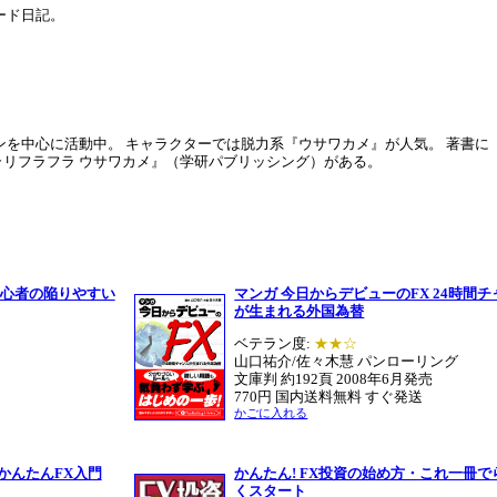
ード日記。
ンを中心に活動中。 キャラクターでは脱力系『ウサワカメ』が人気。 著書に
ラリフラフラ ウサワカメ』（学研パブリッシング）がある。
初心者の陥りやすい
マンガ 今日からデビューのFX 24時間
が生まれる外国為替
ベテラン度:
★★☆
山口祐介/佐々木慧 パンローリング
文庫判 約192頁 2008年6月発売
770円 国内送料無料 すぐ発送
かごに入れる
かんたんFX入門
かんたん! FX投資の始め方・これ一冊で
くスタート