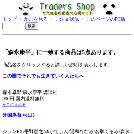
トップ
・
かごを見る
・
ご注文状況
・
このページのPC版
「森永康平」に一致する商品は5点あります。
商品名をクリックすると詳しい説明を表示します。
この国でそれでも生きていく人たちへ
森永卓郎/森永康平 講談社
990円 国内送料無料
かごに入れる
外国為替 vol.13
ジュンFX/平野朋之/ゆかてぃん/陽和ななみ/名取くるみ/森永