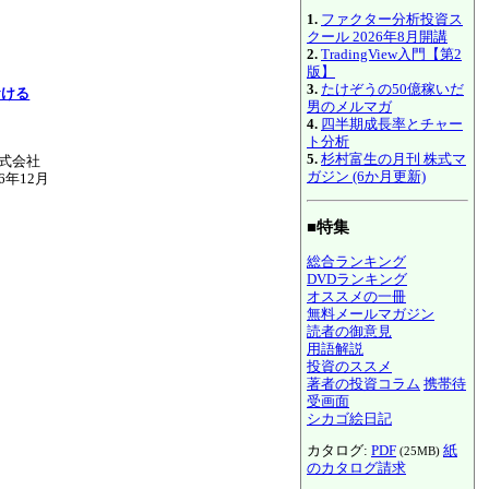
1.
ファクター分析投資ス
クール 2026年8月開講
2.
TradingView入門【第2
版】
3.
たけぞうの50億稼いだ
おける
男のメルマガ
4.
四半期成長率とチャー
ト分析
5.
杉村富生の月刊 株式マ
株式会社
ガジン (6か月更新)
06年12月
■特集
総合ランキング
DVDランキング
オススメの一冊
無料メールマガジン
読者の御意見
用語解説
投資のススメ
著者の投資コラム
携帯待
受画面
シカゴ絵日記
カタログ:
PDF
紙
(25MB)
のカタログ請求