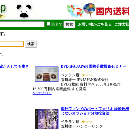
題名で
お買い物かごを見る
ご注文
す。
す。
政破たんしても生き
DVD IFA JAPAN 国際分散投資セミナー
ベテラン度:
★☆☆
荒川雄一 IFA JAPAN株式会社
DVD 2枚組 資料付き 2008年2月発売
16,500円 国内送料無料 すぐ発送
かごに入れる
海外ファンドのポートフォリオ 経済危
じないオフショア分散投資法
ベテラン度:
★☆☆
荒川雄一 パンローリング