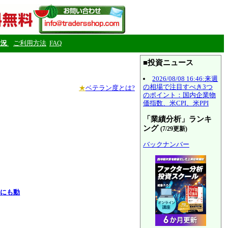
状況
ご利用方法
FAQ
■投資ニュース
2026/08/08 16:46:来週
の相場で注目すべき3つ
★
ベテラン度とは?
のポイント：国内企業物
価指数、米CPI、米PPI
「業績分析」ランキ
ング
(7/29更新)
バックナンバー
機にも動