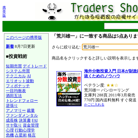
携
帯
版
「荒川雄一」に一致する商品は5点ありま
このページの携帯版
新着
8月7日更新
さらに絞り込む:
■投資戦術
商品名をクリックすると詳しい説明を表示しま
短期売買
デイトレード
システム売買
海外分散投資入門 日本が財
テクニカル
AI
抜くためのノウハウ
エリオット波動
ベテラン度:
★★☆
フィボナッチ
荒川雄一 パンローリング
一目均衡表
文庫判 288頁 2011年3月発売
酒田五法
770円 国内送料無料 すぐ発送
トレンドフォロー
かごに入れる
逆張り
アノマリー
裁量
ファンダメンタル
成長株
決算書
FAI
サヤ取り
資金管理
心理
行動心理学
危機
占星術
格言