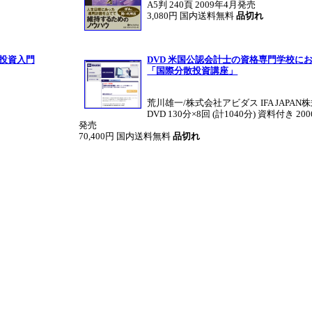
A5判 240頁 2009年4月発売
3,080円 国内送料無料
品切れ
散投資入門
DVD 米国公認会計士の資格専門学校に
「国際分散投資講座」
荒川雄一/株式会社アビダス IFA JAPAN
DVD 130分×8回 (計1040分) 資料付き 20
発売
70,400円 国内送料無料
品切れ