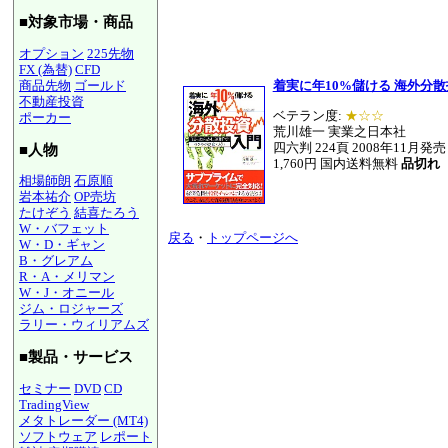
■対象市場・商品
オプション
225先物
FX (為替)
CFD
商品先物
ゴールド
着実に年10%儲ける 海外分
不動産投資
ベテラン度:
★☆☆
ポーカー
荒川雄一 実業之日本社
四六判 224頁 2008年11月発売
■人物
1,760円 国内送料無料
品切れ
相場師朗
石原順
岩本祐介
OP売坊
たけぞう
結喜たろう
W・バフェット
戻る
・
トップページへ
W・D・ギャン
B・グレアム
R・A・メリマン
W・J・オニール
ジム・ロジャーズ
ラリー・ウィリアムズ
■製品・サービス
セミナー
DVD
CD
TradingView
メタトレーダー (MT4)
ソフトウェア
レポート