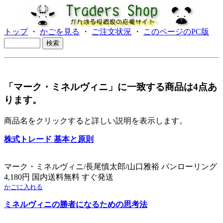
トップ
・
かごを見る
・
ご注文状況
・
このページのPC版
「マーク・ミネルヴィニ」に一致する商品は4点あ
ります。
商品名をクリックすると詳しい説明を表示します。
株式トレード 基本と原則
マーク・ミネルヴィニ/長尾慎太郎/山口雅裕 パンローリング
4,180円 国内送料無料 すぐ発送
かごに入れる
ミネルヴィニの勝者になるための思考法