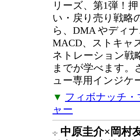
ト上で再現する
岩本祐介のTradingT
リーズ、第1弾！押
い・戻り売り戦略
ら、DMA やディ
MACD、ストキャ
ネトレーション戦
までが学べます。
ュー専用インジケー
▼
フィボナッチ・