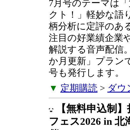
7月号のテーマは「
業革命エフェクト
な語り口とわかり
柄分析に定評のあ
生氏が、いま注目
などを毎月解説す
に発売。「6か月
に特別レター号も
▼
定期購読
>
ダウ