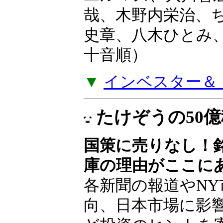
ユルマズ、大川智
哉、木野内栄治、
史章、八木ひとみ
十音順）
▼
インベスター＆ト
たけぞうの50
国策に売りなし！
庫の理由がここに
各新聞の報道やNY