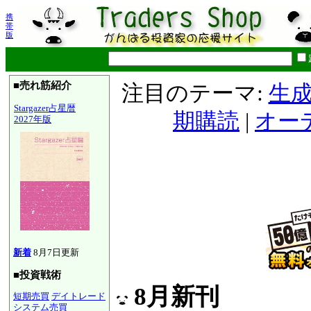
携
帯
版
■売れ筋紹介
注目のテーマ:
生成
Stargazer占星暦
期購読
|
オー
2027年版
新着
8月7日更新
■投資戦術
8月新刊
短期売買
デイトレード
システム売買