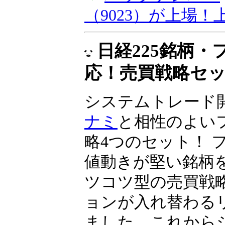
資とIPO投資」、
（9023）が上場
同社は2024年10
へ上場予定です……
▼
バックナンバー
（9023）が上場
日経225銘柄
応！売買戦略セ
システムトレード
ナミ
と相性のよい