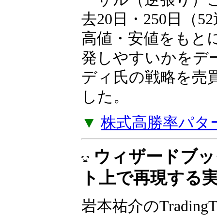
岩本祐介のTradingT
リーズ、第2弾！短
き過ぎた下落の反
ーサル（逆張り）
去20日・250日（
高値・安値をもと
発しやすいかをデ
ディ氏の戦略を売
した。
▼
株式高勝率パタ
ウィザードブッ