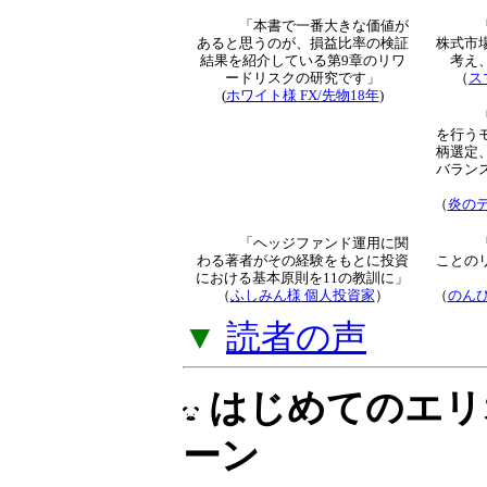
トレード知識とな
解説」をご提供し
▼
「オプション倶
読者による新着
「本書で一番大きな価値が
あると思うのが、損益比率
の検証結果を紹介している
第9章のリワードリスクの
研究です」
（
ス
(
ホワイト様 FX/先物18年
)
より
（
炎のデ
「ヘッジファンド運用に関