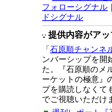
感応度で、トレン
『ボラティリティ
期売買向き。ラン
けサインが点灯す
▼
マーケットナビ
フォローシグナル
ドシグナル
提供内容がアッ
「
石原順チャンネ
ンバーシップを開