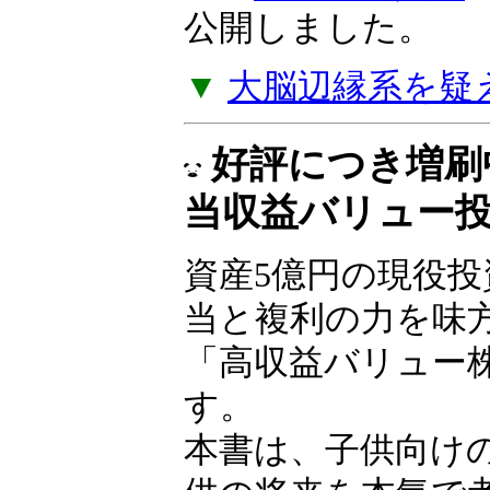
できなければ、貧
ことになる」――
ルツ著『
失敗の投
ジを公開しました
▼
大脳辺縁系を疑
好評につき増刷
当収益バリュー
資産5億円の現役
が配当と複利の力