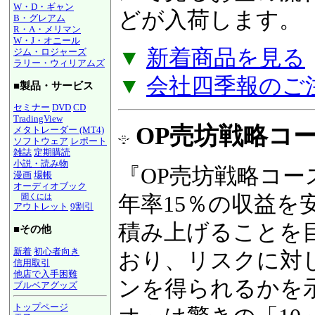
W・D・ギャン
るお金の流れ『
図
B・グレアム
R・A・メリマン
W・J・オニール
荷します。
ジム・ロジャーズ
ラリー・ウィリアムズ
▼
新着商品を見る
■製品・サービス
▼
会社四季報のご
セミナー
DVD
CD
TradingView
メタトレーダー (MT4)
ソフトウェア
レポート
雑誌
定期購読
OP売坊戦略コース
小説・読み物
漫画
場帳
オーディオブック
『OP売坊戦略コー
聞くには
アウトレット
9割引
年率15％の収益を
■その他
新着
初心者向き
積み上げることを
信用取引
他店で入手困難
おり、リスクに対
ブルベアグッズ
トップページ