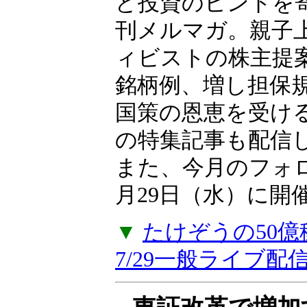
向、日本市場に影
ど投資のヒントを
刊メルマガ。親子上
ィビストの株主提
銘柄例、増し担保
国策の恩恵を受け
の特集記事も配信
また、今月のフォ
月29日（水）に開
▼
たけぞうの50
7/29一般ライブ配