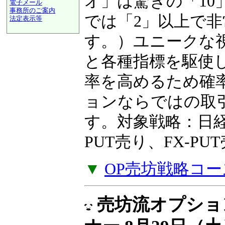
ンを得られるかを
電子メール
事務所のご案内
オ」は驚きの「10
法定表示等
a@panrolling.com
では「2」以上で
す。）ユニークな
と各種指標を駆使
率を高めるため確
ョンならではの取
す。対象戦略：日経2
PUT売り、FX-P
▼
OP売坊戦略コー
売坊流オプショ