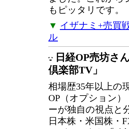
な売買戦略4つのセ
ルズから値動きが
戦略やコツコツ型
でポジションが入
が加わりました。
たい方にもピッタ
▼
イザナミ+売買戦略
ル
日経OP売坊さ
倶楽部TV」