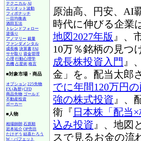
テクニカル
AI
原油高、円安、AI
エリオット波動
フィボナッチ
一目均衡表
激動の時代に伸び
酒田五法
トレンドフォロー
『
図解！業界地図20
逆張り
アノマリー
裁量
ファンダメンタル
版
』、市場平均を上
成長株
決算書
FAI
サヤ取り
資金管理
万％銘柄の見つけ
心理
行動心理学
危機
占星術
格言
資入門
』、月10万
■対象市場・商品
当太郎さんの『
仕
オプション
225先物
FX (為替)
CFD
商品先物
ゴールド
120万円の配当金
不動産投資
ポーカー
投資
』、配当と株
■人物
株「配当×株主優
相場師朗
石原順
岩本祐介
OP売坊
たけぞう
結喜たろう
資
』、地図とイン
W・バフェット