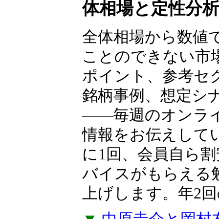
ャー
中原圭介×岡村
体相場と定性分
全体相場から数値
ことのできない市
ポイント、参考セ
銘柄事例、想定シ
――毎週のオンラ
情報をお伝えして
に1回、会員自ら