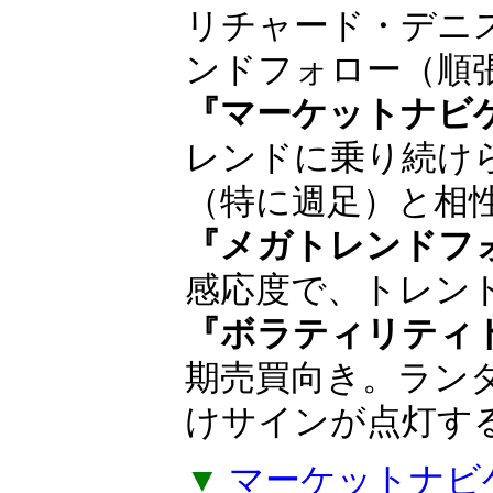
順の人気インジ
巨万の富を築いた
ョン・ヘンリー
や、タートルズの
産みの親リチャー
ド・デニスが得意
ロー（順張り投資
『マーケットナビ
レンドに乗り続け
（特に週足）と相
『メガトレンドフ