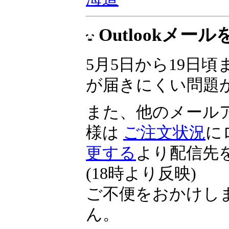
▼
投資の祭典 くりっ
海道
Outlookメ
5月5日から19日頃ま
が届きにくい問題
また、他のメール
様は
ご注文状況
に
更する
より配信先
(18時より反映)