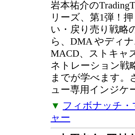
ト上で再現する
岩本祐介のTradingT
リーズ、第1弾！押
い・戻り売り戦略
ら、DMA やディ
MACD、ストキャ
ネトレーション戦
までが学べます。
ュー専用インジケー
▼
フィボナッチ・