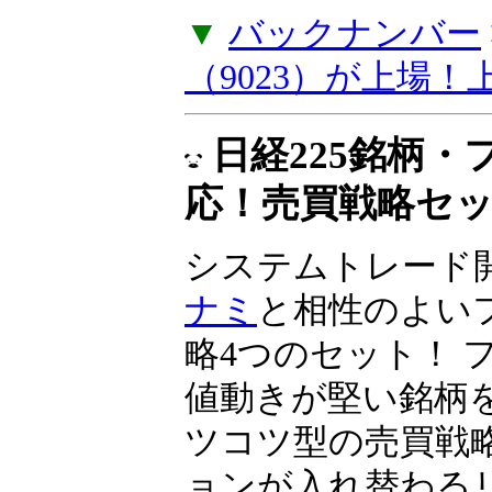
資とIPO投資」、
（9023）が上場
同社は2024年10
へ上場予定です……
▼
バックナンバー
（9023）が上場
日経225銘柄
応！売買戦略セ
システムトレード
ナミ
と相性のよい