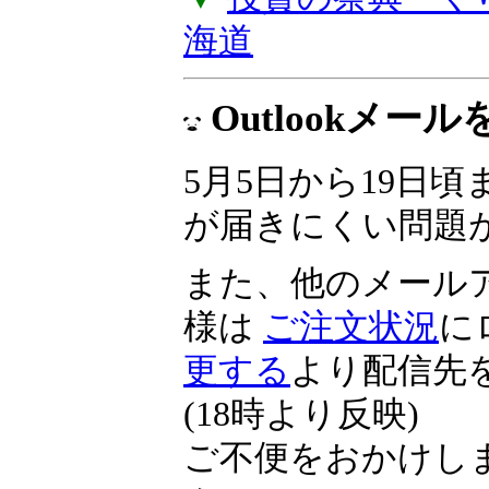
▼
投資の祭典 くりっ
海道
Outlookメ
5月5日から19日頃ま
が届きにくい問題
また、他のメール
様は
ご注文状況
に
更する
より配信先
(18時より反映)