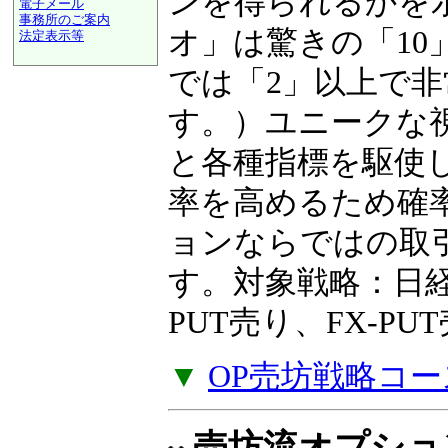
ンを得られるかを
電子メール
事務所のご案内
オ」は驚きの「10
法定表示等
a@panrolling.com
では「2」以上で
す。）ユニークな
と各種指標を駆使
率を高めるため確
ョンならではの取
す。対象戦略：日経2
PUT売り、FX-P
▼
OP売坊戦略コー
売坊流オプショ