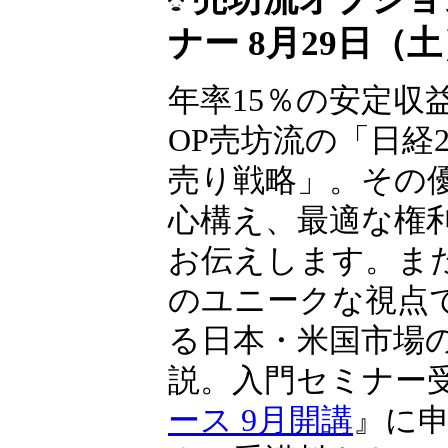
ナー 8月29日（
年率15％の安定収
OP売坊流の「日経22
売り戦略」。その
心構え、最適な権
お伝えします。ま
のユニークな視点
る日本・米国市場
説。入門セミナー
ース 9月開講
』に