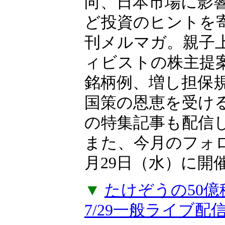
向、日本市場に影
ど投資のヒントを
刊メルマガ。親子上
ィビストの株主提
銘柄例、増し担保
国策の恩恵を受け
の特集記事も配信
また、今月のフォ
月29日（水）に開
▼
たけぞうの50
7/29一般ライブ配