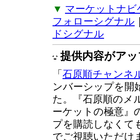
感応度で、トレン
『ボラティリティ
期売買向き。ラン
けサインが点灯す
▼
マーケットナビ
フォローシグナル
ドシグナル
提供内容がアッ
「
石原順チャンネ
ンバーシップを開