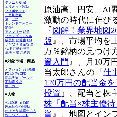
テクニカル
AI
エリオット波動
原油高、円安、AI
フィボナッチ
一目均衡表
激動の時代に伸び
酒田五法
トレンドフォロー
逆張り
『
図解！業界地図20
アノマリー
裁量
ファンダメンタル
版
』、市場平均を上
成長株
決算書
FAI
サヤ取り
資金管理
心理
行動心理学
万％銘柄の見つけ
危機
占星術
格言
資入門
』、月10万
■対象市場・商品
オプション
225先物
当太郎さんの『
仕
FX (為替)
CFD
商品先物
ゴールド
120万円の配当金
不動産投資
ポーカー
投資
』、配当と株
■人物
株「配当×株主優
相場師朗
石原順
岩本祐介
OP売坊
たけぞう
結喜たろう
資
』、地図とイン
W・バフェット