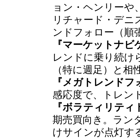
順の人気インジ
巨万の富を築いた
ョン・ヘンリー
や、タートルズの
産みの親リチャー
ド・デニスが得意
ロー（順張り投資
『マーケットナビ
レンドに乗り続け
（特に週足）と相
『メガトレンドフ