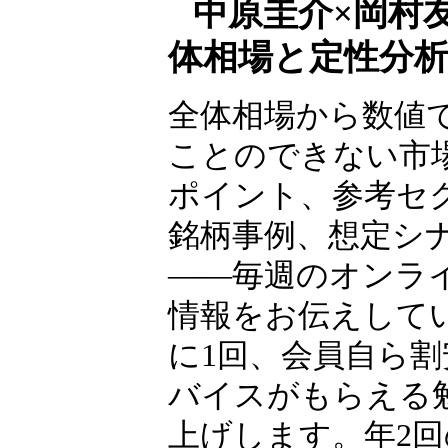
ャー
中原圭介×岡村
体相場と定性分
全体相場から数値
ことのできない市
ポイント、参考セ
銘柄事例、想定シ
――毎週のオンラ
情報をお伝えして
に1回、会員自ら