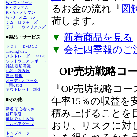
W・D・ギャン
るお金の流れ『
図
B・グレアム
R・A・メリマン
W・J・オニール
荷します。
ジム・ロジャーズ
ラリー・ウィリアムズ
▼
新着商品を見る
■製品・サービス
▼
会社四季報のご
セミナー
DVD
CD
TradingView
メタトレーダー (MT4)
ソフトウェア
レポート
雑誌
定期購読
OP売坊戦略コース
小説・読み物
漫画
場帳
オーディオブック
聞くには
『OP売坊戦略コー
アウトレット
9割引
年率15％の収益を
■その他
新着
初心者向き
積み上げることを
信用取引
他店で入手困難
おり、リスクに対
ブルベアグッズ
トップページ