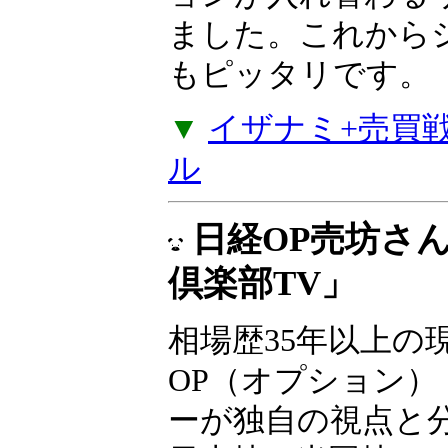
な売買戦略4つのセ
ルズから値動きが
戦略やコツコツ型
でポジションが入
が加わりました。
たい方にもピッタ
▼
イザナミ+売買戦略
ル
日経OP売坊さ
倶楽部TV」