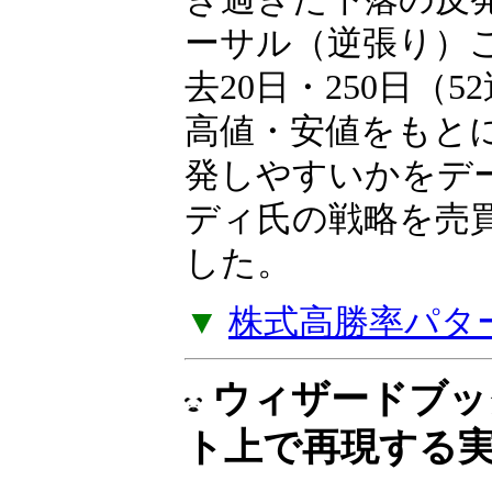
岩本祐介のTradingT
リーズ、第2弾！短
き過ぎた下落の反
ーサル（逆張り）
去20日・250日（
高値・安値をもと
発しやすいかをデ
ディ氏の戦略を売
した。
▼
株式高勝率パタ
ウィザードブッ