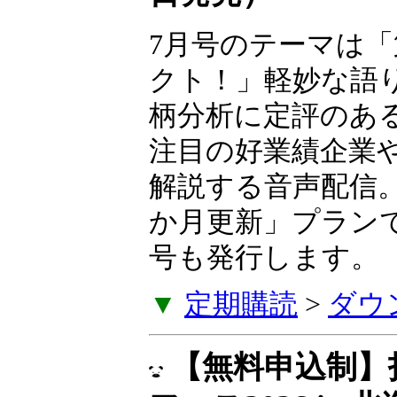
7月号のテーマは「
業革命エフェクト
な語り口とわかり
柄分析に定評のあ
生氏が、いま注目
などを毎月解説す
に発売。「6か月
に特別レター号も
▼
定期購読
>
ダウ