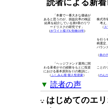
トレード知識とな
解説」をご提供し
▼
「オプション倶
読者による新着
「本書で一番大きな価値が
あると思うのが、損益比率
の検証結果を紹介している
第9章のリワードリスクの
研究です」
（
ス
(
ホワイト様 FX/先物18年
)
より
（
炎のデ
「ヘッジファンド運用に関