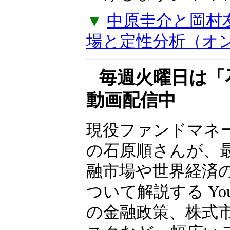
バイスがもらえる
上げします。年2
▼
中原圭介と岡村
場と定性分析（オ
毎週火曜日は「
動画配信中
現役ファンドマネ
の石原順さんが、
融市場や世界経済