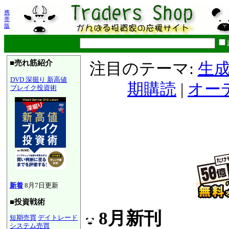
携
帯
版
■売れ筋紹介
注目のテーマ:
生成
DVD 深掘り 新高値
期購読
|
オー
ブレイク投資術
新着
8月7日更新
■投資戦術
8月新刊
短期売買
デイトレード
システム売買