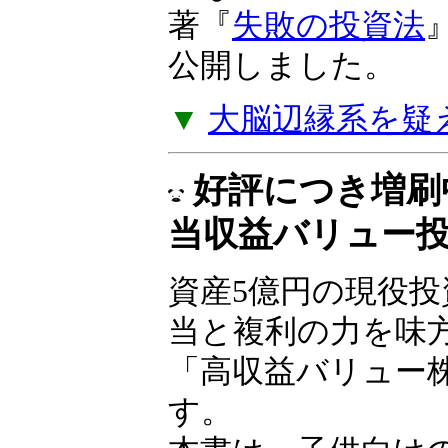
できなければ、貧
ことになる」――
ルツ著『
失敗の投
ジを公開しました
▼
大脳辺縁系を疑
好評につき増刷
当収益バリュー
資産5億円の現役
が配当と複利の力