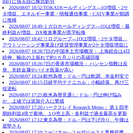
BBTに係る自己株式処分
2026/08/07 18:52:TOKAIホールディングス---1Q増収・2ケ
タ増益、エネルギー事業・情報通信事業・CATV事業が順調
に推移
2026/08/07 18:49:ミガロホールディングス---1Qは増収・最
終利益が増益、DX推進事業が黒字転換
2026/08/07 18:42:リログループ---1Qは増収・2ケタ増益、
アウトソーシング事業及び賃貸管理事業が2ケタ増収増益に
2026/08/07 18:28:7日の中国本土市場概況： 上海総合は4日
続伸、輸出の上振れで約1カ月ぶりの高値回復
2026/08/07 18:26:7日の香港市場概況： ハンセン指数は反
発、非鉄金属やバイオ医薬が高い
2026/08/07 18:24:欧州為替：ドル・円は軟調、米金利安で
2026/08/07 18:15:日経平均テクニカル：小幅続落、再び三
役逆転
2026/08/07 17:25:欧米為替見通し: ドル・円は伸び悩み
か、上値では追加介入に警戒
2026/08/07 17:20:ハークスレイ Research Memo： 第１四半
期純利益4倍で着地。１Q売上高・各利益で過去最高を更新
2026/08/07 17:12:東京為替：ドル・円は下げ渋り、午後は
底堅さも
2026/08/07 17:10:ユーソナー---ユーザベースと業務提携