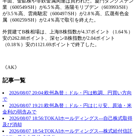
半面、金鉱株や非鉄金属関連は買われた。廈門タングステン
業（600549/SH）が6.5％高、洛陽モリブデン（603993/SH）
が3.5％高、雲南馳宏（600497/SH）が2.8％高、広晟有色金
属（600259/SH）が2.4％高で取引を終えた。
外貨建てB株相場は、上海B株指数が4.37ポイント（1.64％）
安の262.88ポイント、深センB株指数が2.04ポイント
（0.18％）安の1121.69ポイントで終了した。
《AK》
記事一覧
2026/08/07 20:04:欧州為替：ドル・円は軟調、円買い方向
で
2026/08/07 19:21:欧州為替：ドル・円はじり安、原油・米
金利の弱含みで
2026/08/07 18:56:TOKAIホールディングス---自己株式取得
及び消却
2026/08/07 18:54:TOKAIホールディングス---株式給付信託