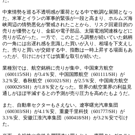
た。
中東情勢を巡る不透明感が重荷となる中で軟調な展開となっ
た。米軍とイランの軍事的緊張が一段と高まり、ホルムズ海
峡周辺の情勢悪化が警戒されたことから、リスク回避目的の
売りが優勢となり、金鉱や電子部品、太陽電池関連株などに
売りが広がった。一方で、このところ調整が続いていた銘柄
の一角には出遅れ感を意識した買いが入り、相場を下支えし
た。売りと買いが交錯する中、指数は一時上昇する場面もあ
ったが、引けにかけては慎重な取引が続いた。
業種別では、航空銘柄に売りが集中。中国東方航空
（600115/SH）が3.4％安、中国国際航空（601111/SH）が
3.2％安、春秋航空（601021/SH）が2.5％安、中国南方航空
（600029/SH）が1.8％安となった。世界の航空業界の利益見
通しがほぼ半減するとの予測が売り圧力を高めたもようだ。
また、自動車セクターもさえない。遼寧曙光汽車集団
（600303/SH）が4.1％安、重慶千里科技（601777/SH）が
3.3％安、安徽江淮汽車集団（600418/SH）が3.2％安で引け
た。