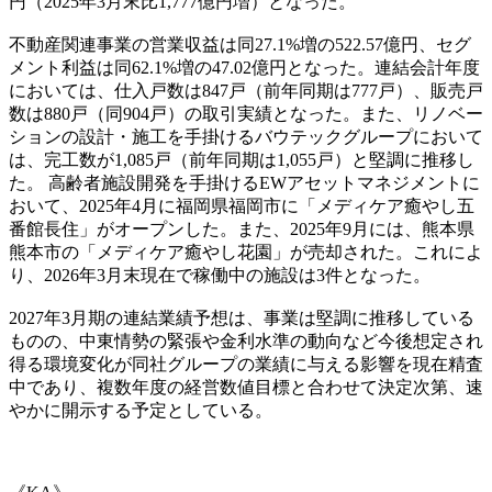
円（2025年3月末比1,777億円増）となった。
不動産関連事業の営業収益は同27.1%増の522.57億円、セグ
メント利益は同62.1%増の47.02億円となった。連結会計年度
においては、仕入戸数は847戸（前年同期は777戸）、販売戸
数は880戸（同904戸）の取引実績となった。また、リノベー
ションの設計・施工を手掛けるバウテックグループにおいて
は、完工数が1,085戸（前年同期は1,055戸）と堅調に推移し
た。 高齢者施設開発を手掛けるEWアセットマネジメントに
おいて、2025年4月に福岡県福岡市に「メディケア癒やし五
番館長住」がオープンした。また、2025年9月には、熊本県
熊本市の「メディケア癒やし花園」が売却された。これによ
り、2026年3月末現在で稼働中の施設は3件となった。
2027年3月期の連結業績予想は、事業は堅調に推移している
ものの、中東情勢の緊張や金利水準の動向など今後想定され
得る環境変化が同社グループの業績に与える影響を現在精査
中であり、複数年度の経営数値目標と合わせて決定次第、速
やかに開示する予定としている。