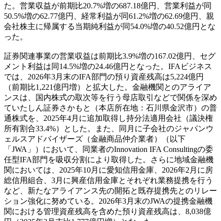
た。営業収益が前期比20.7%増の687.18億円、営業利益が同
50.5%増の62.77億円、経常利益が同61.2%増の62.69億円、親
会社株主に帰属する当期純利益が同54.0%増の40.52億円とな
った。
証券関連事業の営業収益は前期比3.9%増の167.02億円、セグ
メント利益は同14.5%増の24.46億円となった。IFAビジネス
では、2026年3月末のIFA部門の預り資産残高は5,224億円
（前期比1,221億円増）と拡大した。金融機関とのアライア
ンスは、国内株式の取次等を行う母店取引などで関係を深め
ていたしん証券さかもと（本店所在地：石川県金沢市）の普
通株式を、2025年4月に追加取得し持分法適用会社（議決権
所有割合33.4%）とした。また、同月に子会社のジャパンウ
ェルスアドバイザーズ（金融商品仲介業者）（以下
「JWA」）において、同業者のInnovation IFA Consultingの委
任型IFA部門を吸収分割により取得した。さらに地域金融機
関においては、2025年10月に愛知信用金庫、2026年2月に房
総信用組合、3月に興産信用金庫とそれぞれ業務提携を行う
など、新たなアライアンス先の開拓と既存提携先とのリレー
ション強化に努めている。2026年3月末のJWAの提携金融機
関における管理資産残高を含めた預り資産残高は、8,038億