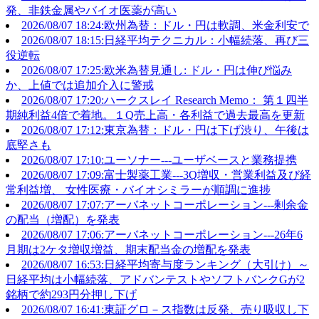
発、非鉄金属やバイオ医薬が高い
2026/08/07 18:24:欧州為替：ドル・円は軟調、米金利安で
2026/08/07 18:15:日経平均テクニカル：小幅続落、再び三
役逆転
2026/08/07 17:25:欧米為替見通し: ドル・円は伸び悩み
か、上値では追加介入に警戒
2026/08/07 17:20:ハークスレイ Research Memo： 第１四半
期純利益4倍で着地。１Q売上高・各利益で過去最高を更新
2026/08/07 17:12:東京為替：ドル・円は下げ渋り、午後は
底堅さも
2026/08/07 17:10:ユーソナー---ユーザベースと業務提携
2026/08/07 17:09:富士製薬工業---3Q増収・営業利益及び経
常利益増、 女性医療・バイオシミラーが順調に進捗
2026/08/07 17:07:アーバネットコーポレーション---剰余金
の配当（増配）を発表
2026/08/07 17:06:アーバネットコーポレーション---26年6
月期は2ケタ増収増益、期末配当金の増配を発表
2026/08/07 16:53:日経平均寄与度ランキング（大引け）～
日経平均は小幅続落、アドバンテストやソフトバンクGが2
銘柄で約293円分押し下げ
2026/08/07 16:41:東証グロ－ス指数は反発、売り吸収し下