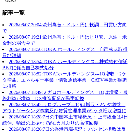
《KA》
記事一覧
2026/08/07 20:04:欧州為替：ドル・円は軟調、円買い方向
で
2026/08/07 19:21:欧州為替：ドル・円はじり安、原油・米
金利の弱含みで
2026/08/07 18:56:TOKAIホールディングス---自己株式取得
及び消却
2026/08/07 18:54:TOKAIホールディングス---株式給付信託
BBTに係る自己株式処分
2026/08/07 18:52:TOKAIホールディングス---1Q増収・2ケ
タ増益、エネルギー事業・情報通信事業・CATV事業が順調
に推移
2026/08/07 18:49:ミガロホールディングス---1Qは増収・最
終利益が増益、DX推進事業が黒字転換
2026/08/07 18:42:リログループ---1Qは増収・2ケタ増益、
アウトソーシング事業及び賃貸管理事業が2ケタ増収増益に
2026/08/07 18:28:7日の中国本土市場概況： 上海総合は4日
続伸、輸出の上振れで約1カ月ぶりの高値回復
2026/08/07 18:26:7日の香港市場概況： ハンセン指数は反