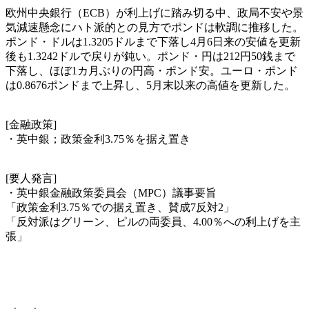
欧州中央銀行（ECB）が利上げに踏み切る中、政局不安や景
気減速懸念にハト派的との見方でポンドは軟調に推移した。
ポンド・ドルは1.3205ドルまで下落し4月6日来の安値を更新
後も1.3242ドルで戻りが鈍い。ポンド・円は212円50銭まで
下落し、ほぼ1カ月ぶりの円高・ポンド安。ユーロ・ポンド
は0.8676ポンドまで上昇し、5月末以来の高値を更新した。
[金融政策]
・英中銀；政策金利3.75％を据え置き
[要人発言]
・英中銀金融政策委員会（MPC）議事要旨
「政策金利3.75％での据え置き、賛成7反対2」
「反対派はグリーン、ピルの両委員、4.00％への利上げを主
張」