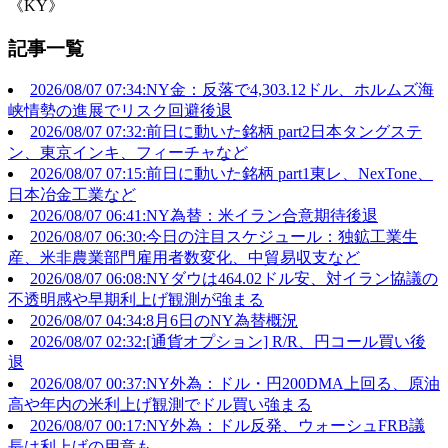
《KY》
記事一覧
2026/08/07 07:34:NY金：反落で4,303.12ドル、ホルムズ海
峡情勢の進展でリスク回避後退
2026/08/07 07:32:前日に動いた銘柄 part2日本タングステ
ン、東京インキ、フィーチャなど
2026/08/07 07:15:前日に動いた銘柄 part1東レ、NexTone、
日本冶金工業など
2026/08/07 06:41:NY為替：米イラン合意期待後退
2026/08/07 06:30:今日の注目スケジュール：独鉱工業生
産、米非農業部門雇用者数変化、中貿易収支など
2026/08/07 06:08:NYダウは464.02ドル安、対イラン協議の
不透明感や早期利上げ観測が強まる
2026/08/07 04:34:8月6日のNY為替概況
2026/08/07 02:32:[通貨オプション] R/R、円コール買い後
退
2026/08/07 00:37:NY外為：ドル・円200DMA上回る、原油
高や年内の米利上げ観測でドル買い強まる
2026/08/07 00:17:NY外為：ドル反発、ウォーシュFRB議
長は利上げの用意も