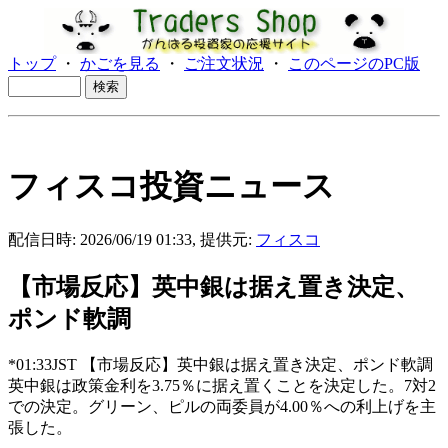
トップ
・
かごを見る
・
ご注文状況
・
このページのPC版
フィスコ投資ニュース
配信日時: 2026/06/19 01:33, 提供元:
フィスコ
【市場反応】英中銀は据え置き決定、
ポンド軟調
*01:33JST 【市場反応】英中銀は据え置き決定、ポンド軟調
英中銀は政策金利を3.75％に据え置くことを決定した。7対2
での決定。グリーン、ピルの両委員が4.00％への利上げを主
張した。