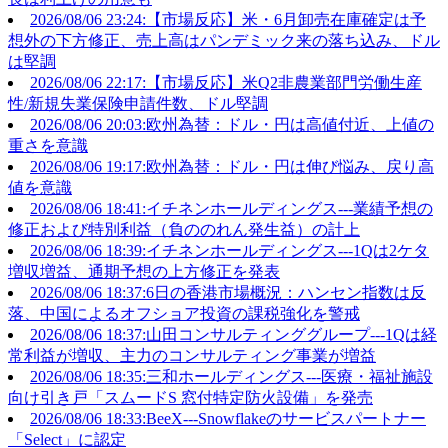
2026/08/06 23:24:【市場反応】米・6月卸売在庫確定は予
想外の下方修正、売上高はパンデミック来の落ち込み、ドル
は堅調
2026/08/06 22:17:【市場反応】米Q2非農業部門労働生産
性/新規失業保険申請件数、ドル堅調
2026/08/06 20:03:欧州為替：ドル・円は高値付近、上値の
重さを意識
2026/08/06 19:17:欧州為替：ドル・円は伸び悩み、戻り高
値を意識
2026/08/06 18:41:イチネンホールディングス---業績予想の
修正および特別利益（負ののれん発生益）の計上
2026/08/06 18:39:イチネンホールディングス---1Qは2ケタ
増収増益、通期予想の上方修正を発表
2026/08/06 18:37:6日の香港市場概況：ハンセン指数は反
落、中国によるオフショア投資の課税強化を警戒
2026/08/06 18:37:山田コンサルティンググループ---1Qは経
常利益が増収、主力のコンサルティング事業が増益
2026/08/06 18:35:三和ホールディングス---医療・福祉施設
向け引き戸「スムードS 窓付特定防火設備」を発売
2026/08/06 18:33:BeeX---Snowflakeのサービスパートナー
「Select」に認定