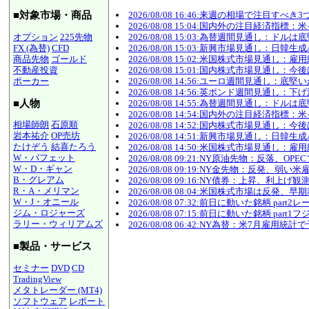
2026/08/08 16:46:来週の相場で注目す
■対象市場・商品
2026/08/08 15:04:国内外の注目経済指
オプション
225先物
2026/08/08 15:03:為替週間見通し
FX (為替)
CFD
2026/08/08 15:03:新興市場見通し：
商品先物
ゴールド
2026/08/08 15:02:米国株式市場見
不動産投資
2026/08/08 15:01:国内株式市場見
ポーカー
2026/08/08 14:56:ユーロ週間見通
2026/08/08 14:56:英ポンド週間見
■人物
2026/08/08 14:55:為替週間見通し
2026/08/08 14:54:国内外の注目経済指
相場師朗
石原順
2026/08/08 14:52:国内株式市場見
岩本祐介
OP売坊
2026/08/08 14:51:新興市場見通し：
たけぞう
結喜たろう
2026/08/08 14:50:米国株式市場見
W・バフェット
2026/08/08 09:21:NY原油先物：反
W・D・ギャン
2026/08/08 09:19:NY金先物：反
B・グレアム
2026/08/08 09:16:NY債券：上昇、利
R・A・メリマン
2026/08/08 08:04:米国株式市場は反発
W・J・オニール
2026/08/08 07:32:前日に動いた銘柄 p
ジム・ロジャーズ
2026/08/08 07:15:前日に動いた銘柄 
ラリー・ウィリアムズ
2026/08/08 06:42:NY為替：米7月雇用
■製品・サービス
セミナー
DVD
CD
TradingView
メタトレーダー (MT4)
ソフトウェア
レポート