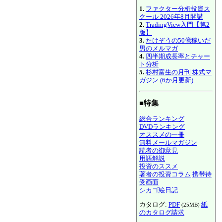
1.
ファクター分析投資ス
クール 2026年8月開講
2.
TradingView入門【第2
版】
3.
たけぞうの50億稼いだ
男のメルマガ
4.
四半期成長率とチャー
ト分析
5.
杉村富生の月刊 株式マ
ガジン (6か月更新)
■特集
総合ランキング
DVDランキング
オススメの一冊
無料メールマガジン
読者の御意見
用語解説
投資のススメ
著者の投資コラム
携帯待
受画面
シカゴ絵日記
カタログ:
PDF
紙
(25MB)
のカタログ請求