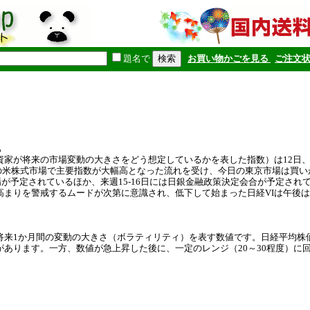
題名で
お買い物かごを見る
ご注文
も
が将来の市場変動の大きさをどう想定しているかを表した指数）は12日、前日比-0
。昨日の米株式市場で主要指数が大幅高となった流れを受け、今日の東京市場は
が予定されているほか、来週15-16日には日銀金融政策決定会合が予定され
高まりを警戒するムードが次第に意識され、低下して始まった日経VIは午後
の将来1か月間の変動の大きさ（ボラティリティ）を表す数値です。日経平均株
あります。一方、数値が急上昇した後に、一定のレンジ（20～30程度）に