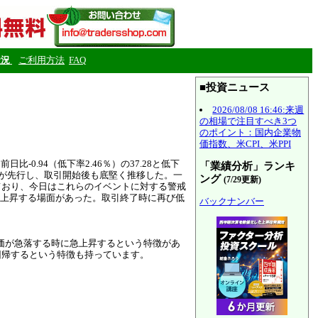
状況
ご利用方法
FAQ
■投資ニュース
2026/08/08 16:46:来週
の相場で注目すべき3つ
のポイント：国内企業物
価指数、米CPI、米PPI
.94（低下率2.46％）の37.28と低下
「業績分析」ランキ
買いが先行し、取引開始後も底堅く推移した。一
ング
(7/29更新)
ており、今日はこれらのイベントに対する警戒
は上昇する場面があった。取引終了時に再び低
バックナンバー
価が急落する時に急上昇するという特徴があ
回帰するという特徴も持っています。