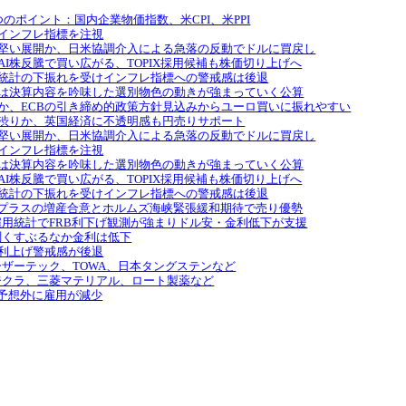
べき3つのポイント：国内企業物価指数、米CPI、米PPI
標：米インフレ指標を注視
：ドルは底堅い展開か、日米協調介入による急落の反動でドルに買戻し
日韓生成AI株反騰で買い広がる、TOPIX採用候補も株価切り上げへ
通し：雇用統計の下振れを受けインフレ指標への警戒感は後退
通し：今後は決算内容を吟味した選別物色の動きが強まっていく公算
し：底堅いか、ECBの引き締め的政策方針見込みからユーロ買いに振れやすい
通し：下げ渋りか、英国経済に不透明感も円売りサポート
：ドルは底堅い展開か、日米協調介入による急落の反動でドルに買戻し
標：米インフレ指標を注視
通し：今後は決算内容を吟味した選別物色の動きが強まっていく公算
日韓生成AI株反騰で買い広がる、TOPIX採用候補も株価切り上げへ
通し：雇用統計の下振れを受けインフレ指標への警戒感は後退
落、OPECプラスの増産合意とホルムズ海峡緊張緩和期待で売り優勢
発、弱い米雇用統計でFRB利下げ観測が強まりドル安・金利低下が支援
上げ観測くすぶるなか金利は低下
、早期利上げ警戒感が後退
art2レーザーテック、TOWA、日本タングステンなど
part1フジクラ、三菱マテリアル、ロート製薬など
統計で予想外に雇用が減少