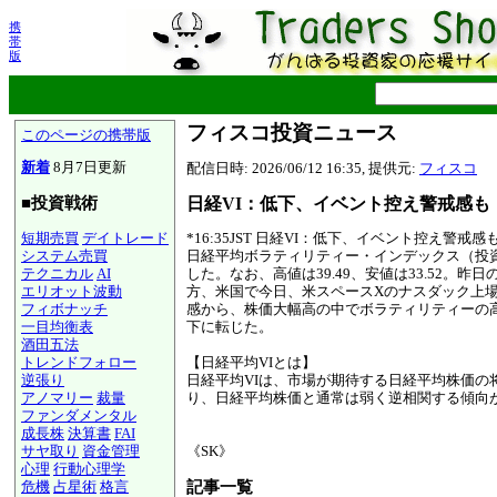
携
帯
版
フィスコ投資ニュース
このページの携帯版
新着
8月7日更新
配信日時: 2026/06/12 16:35, 提供元:
フィスコ
日経VI：低下、イベント控え警戒感も
■投資戦術
短期売買
デイトレード
*16:35JST 日経VI：低下、イベント控え警戒感
システム売買
日経平均ボラティリティー・インデックス（投資家
テクニカル
AI
した。なお、高値は39.49、安値は33.52
エリオット波動
方、米国で今日、米スペースXのナスダック上場
フィボナッチ
感から、株価大幅高の中でボラティリティーの
一目均衡表
下に転じた。
酒田五法
トレンドフォロー
【日経平均VIとは】
逆張り
日経平均VIは、市場が期待する日経平均株価
アノマリー
裁量
り、日経平均株価と通常は弱く逆相関する傾向が
ファンダメンタル
成長株
決算書
FAI
サヤ取り
資金管理
《SK》
心理
行動心理学
記事一覧
危機
占星術
格言