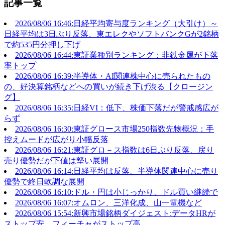
記事一覧
2026/08/06 16:46:日経平均寄与度ランキング（大引け）～
日経平均は3日ぶり反落、東エレクやソフトバンクGが2銘柄
で約535円分押し下げ
2026/08/06 16:44:東証業種別ランキング：非鉄金属が下落
率トップ
2026/08/06 16:39:半導体・AI関連株中心に売られたもの
の、好決算銘柄などへの買いが続き下げ渋る【クロージン
グ】
2026/08/06 16:35:日経VI：低下、株価下落だが警戒感広が
らず
2026/08/06 16:30:東証グロース市場250指数先物概況：手
控えムードが広がり小幅反落
2026/08/06 16:21:東証グロ－ス指数は6日ぶり反落、戻り
売り優勢だが下値は堅い展開
2026/08/06 16:14:日経平均は反落、半導体関連中心に売り
優勢で終日軟調な展開
2026/08/06 16:10:ドル・円は小じっかり、ドル買い継続で
2026/08/06 16:07:オムロン、三洋化成、山一電機など
2026/08/06 15:54:新興市場銘柄ダイジェスト:データHRが
ストップ安、フィーチャがストップ高