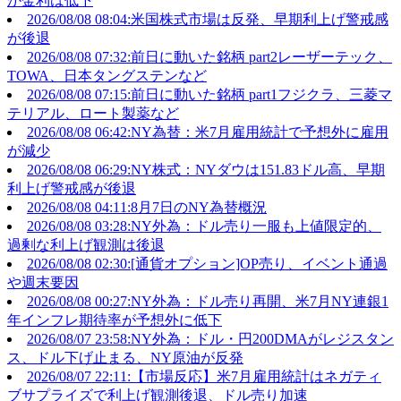
か金利は低下
2026/08/08 08:04:米国株式市場は反発、早期利上げ警戒感
が後退
2026/08/08 07:32:前日に動いた銘柄 part2レーザーテック、
TOWA、日本タングステンなど
2026/08/08 07:15:前日に動いた銘柄 part1フジクラ、三菱マ
テリアル、ロート製薬など
2026/08/08 06:42:NY為替：米7月雇用統計で予想外に雇用
が減少
2026/08/08 06:29:NY株式：NYダウは151.83ドル高、早期
利上げ警戒感が後退
2026/08/08 04:11:8月7日のNY為替概況
2026/08/08 03:28:NY外為：ドル売り一服も上値限定的、
過剰な利上げ観測は後退
2026/08/08 02:30:[通貨オプション]OP売り、イベント通過
や週末要因
2026/08/08 00:27:NY外為：ドル売り再開、米7月NY連銀1
年インフレ期待率が予想外に低下
2026/08/07 23:58:NY外為：ドル・円200DMAがレジスタン
ス、ドル下げ止まる、NY原油が反発
2026/08/07 22:11:【市場反応】米7月雇用統計はネガティ
ブサプライズで利上げ観測後退、ドル売り加速