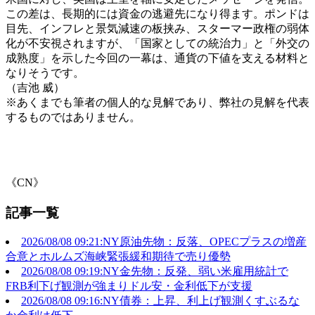
この差は、長期的には資金の逃避先になり得ます。ポンドは
目先、インフレと景気減速の板挟み、スターマー政権の弱体
化が不安視されますが、「国家としての統治力」と「外交の
成熟度」を示した今回の一幕は、通貨の下値を支える材料と
なりそうです。
（吉池 威）
※あくまでも筆者の個人的な見解であり、弊社の見解を代表
するものではありません。
《CN》
記事一覧
2026/08/08 09:21:NY原油先物：反落、OPECプラスの増産
合意とホルムズ海峡緊張緩和期待で売り優勢
2026/08/08 09:19:NY金先物：反発、弱い米雇用統計で
FRB利下げ観測が強まりドル安・金利低下が支援
2026/08/08 09:16:NY債券：上昇、利上げ観測くすぶるな