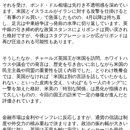
それを受け、ポンド・ドル相場は先行き不透明感を深めてい
ます。米国とイスラエルがイランに対する攻撃を仕掛けると
「有事のドル買い」で急落したものの、4月以降は持ち直
し、足元は中東紛争ぼっ発前の水準に切り返しています。英
中銀の引き締め的な政策スタンスによりポンドは買い戻され
た格好ですが、今後はスタグフレーションが広がりポンドは
再び圧迫される可能性もあります。
そうしたなか、チャールズ英国王が米国を訪問。ホワイトハ
ウスや議会での発言は、歴史を引き合いに出しながら米国の
民主主義や同盟の重要性を説く内容でした。とりわけ晩餐会
では、英国がなければ「米国は別の言語を話していたかもし
れない」といった皮肉を交え、いわば“もう一人のキング”に
一撃を加えた格好。米英の「特別な関係」は悪化が指摘され
て久しいものの、今回の国王の訪米で一定の修復が進んだと
評価されています。
金融市場は金利やインフレに反応しますが、通貨の信認は制
度や外交力の積み重ねで決まります。政治の振れ幅が大きい
米国に対し、英国は王室を軸に安定したメッセージを発信。