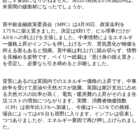
起こす要因になりかねません。先日の英国王の米国訪問は、
米英間の緩衝材になったでしょうか。
英中銀金融政策委員会（MPC）は4月30日、政策金利を
3.75％に据え置きました。決定は8対1で、ピル理事だけが
4.0％への利上げを主張しました。中東情勢によるエネルギ
ー価格上昇がインフレを押し上げる一方、景気悪化が物価を
抑える面もあると指摘。英中銀は利上げに踏み切らず、情勢
を見極める姿勢です。ベイリー総裁は「受け身の据え置き」
を否定し、必要なら引き締めると示唆しました。
背景にあるのは英国内でのエネルギー価格の上昇です。中東
紛争を受けて原油や天然ガスが急騰。英国は家計支出に占め
る天然ガスの比率が高く、電気・暖房費の上昇がそのまま生
活コストの増加につながります。実際、消費者物価指数
（CPI）は前年比3.3％へ加速し、今後は3～3.5％での推移、
場合によっては4％台も視野に入ります。インフレは収束し
つつありましたが、エネルギー要因で再び押し上げられまし
た。