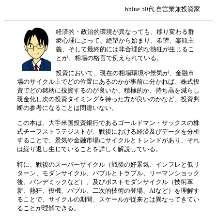
bblue 50代 自営業兼投資家
経済的・政治的環境が異なっても、移り変わる群
衆心理によって、絶望から始まり、希望、楽観主
義、そして最終的には非合理的な熱狂が生じるこ
とが、相場の格言で例えられている。
投資において、現在の相場環境や景気が、金融市
場のサイクル上でどの位置にあるのかが事前に分かれば、株式投
資でどの銘柄に投資するのが良いか、積極的か、持ち高を減らし
現金化し次の投資タイミングを待った方が良いのかなど、投資判
断の参考になることは間違いない。
この本は、大手米国投資銀行であるゴールドマン・サックスの株
式チーフストラテジストが、戦後における経済及びデータを分析
することで、景気や金融市場にサイクルとトレンドがあり、それ
は繰り返し生じていることを詳しく解説している。
特に、戦後のスーパーサイクル（戦後の好景気、インフレと低リ
ターン、モダンサイクル、バブルとトラブル、リーマンショック
後、パンデミックなど）、及びポストモダンサイクル（技術革
新、熱狂、投機、バブル、二次的技術の登場、AIなど）を理解す
ることで、サイクルの期間、スケールが従来とは異なってきてい
ることが理解できる。