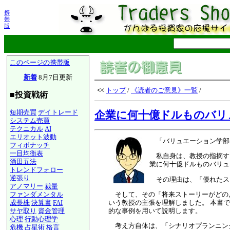
携
帯
版
このページの携帯版
新着
8月7日更新
<<
トップ
/
《読者のご意見》一覧
/
■投資戦術
短期売買
デイトレード
企業に何十億ドルものバリ
システム売買
テクニカル
AI
エリオット波動
「バリュエーション学部長
フィボナッチ
一目均衡表
私自身は、教授の指摘す
酒田五法
業に何十億ドルものバリュ
トレンドフォロー
逆張り
その理由は、「優れたス
アノマリー
裁量
そして、その「将来ストーリーがどのよ
ファンダメンタル
いう教授の主張を理解しました。 本書
成長株
決算書
FAI
的な事例を用いて説明します。
サヤ取り
資金管理
心理
行動心理学
考え方自体は、「シナリオプランニング
危機
占星術
格言