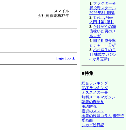
1.
ファクター分
析投資スクール
スマイル
2026年8月開講
会社員 個別株27年
2.
TradingView
入門【第2版】
3.
たけぞうの50
億稼いだ男のメ
ルマガ
4.
四半期成長率
とチャート分析
5.
杉村富生の月
刊 株式マガジン
Page Top
▲
(6か月更新)
■特集
総合ランキング
DVDランキング
オススメの一冊
無料メールマガジン
読者の御意見
用語解説
投資のススメ
著者の投資コラム
携帯待
受画面
シカゴ絵日記