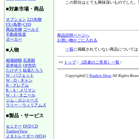
この部分はとても興味深いものでした。
■対象市場・商品
オプション
225先物
FX (為替)
CFD
商品先物
ゴールド
不動産投資
商品説明ページへ
ポーカー
お買い物かごに入れる
一覧
に掲載されていない商品については
■人物
相場師朗
石原順
<<
トップ
/
《読者のご意見》一覧
/
岩本祐介
OP売坊
たけぞう
結喜たろう
W・バフェット
Copyright(C)
Traders Shop
All Rights Rese
W・D・ギャン
B・グレアム
R・A・メリマン
W・J・オニール
ジム・ロジャーズ
ラリー・ウィリアムズ
■製品・サービス
セミナー
DVD
CD
TradingView
メタトレーダー (MT4)