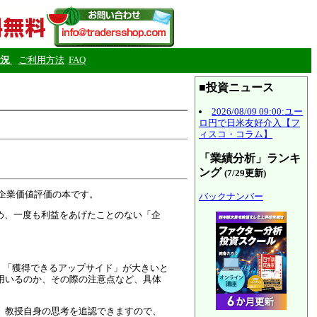
状況
ご利用方法
FAQ
■投資ニュース
2026/08/09 09:00:ユー
ロ円で日米友好介入【フ
ィスコ・コラム】
「業績分析」ランキ
ング
(7/29更新)
企業価値評価の本です。
バックナンバー
め、一度も利益をあげたことのない「企
、「獲得できるアップサイド」が大きいと
用いるのか、その際の注意点など、具体
、教授自身の思考を追認できますので、