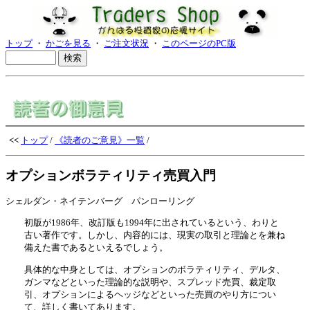
トップ
・
かごを見る
・
ご注文状況
・
このページのPC版
<<
トップ
/
《読者のご意見》一覧
/
オプションボラティリティ売買入門
シェルダン・ネイテンバーグ パンローリング
初版が1986年、改訂版も1994年に出されているという、わりと
古い著作です。しかし、内容的には、現実の取引と理論とを兼ね
備えた書であるといえるでしょう。
具体的な中身としては、オプションのボラティリティ、デルタ、
ガンマなどといった理論的な説明や、スプレッド売買、裁定取
引、オプションによるヘッジなどといった売買のやり方につい
て、詳しく書いてあります。