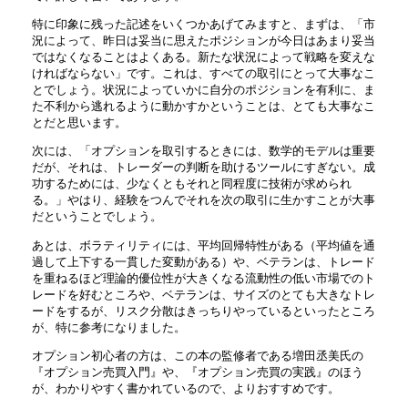
特に印象に残った記述をいくつかあげてみますと、まずは、「市
況によって、昨日は妥当に思えたポジションが今日はあまり妥当
ではなくなることはよくある。新たな状況によって戦略を変えな
ければならない」です。これは、すべての取引にとって大事なこ
とでしょう。状況によっていかに自分のポジションを有利に、ま
た不利から逃れるように動かすかということは、とても大事なこ
とだと思います。
次には、「オプションを取引するときには、数学的モデルは重要
だが、それは、トレーダーの判断を助けるツールにすぎない。成
功するためには、少なくともそれと同程度に技術が求められ
る。」やはり、経験をつんでそれを次の取引に生かすことが大事
だということでしょう。
あとは、ボラティリティには、平均回帰特性がある（平均値を通
過して上下する一貫した変動がある）や、ベテランは、トレード
を重ねるほど理論的優位性が大きくなる流動性の低い市場でのト
レードを好むところや、ベテランは、サイズのとても大きなトレ
ードをするが、リスク分散はきっちりやっているといったところ
が、特に参考になりました。
オプション初心者の方は、この本の監修者である増田丞美氏の
『オプション売買入門』や、『オプション売買の実践』のほう
が、わかりやすく書かれているので、よりおすすめです。