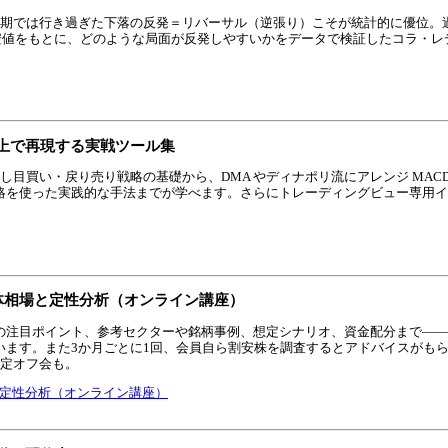
第2弾！短期では行き過ぎた下落の反発＝リバーサル（逆張り）こそが統計的に優位。過
・安値をもとに、どのような局面が反発しやすいかをデータで検証したコラ・レ
上で再現する実戦ツール集
1弾！押し目買い・戻り売り戦略の基礎から、DMA やディナポリ流にアレンジ MAC
略を使った実践的な手法までが学べます。さらにトレーディングビュー専用イ
体相場と定性分析（オンライン講座）
の注目ポイント、参考セクターや銘柄事例、想定シナリオ、資金配分まで――
います。また3か月ごとに1回、会員自ら割安株を調査するとアドバイスがも
限定オフ会も。
と定性分析（オンライン講座）