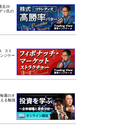
去20
ディ氏の
D、スト
ンジケー
毎週のオ
らえる勉強