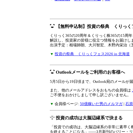
【無料申込制】投資の祭典 くりっくフェス
くりっく365の20周年＆くりっく株365の1
解説し、投資家の皆様に役立つ情報をお届けし
出演予定：相場師朗、大川智宏、木野内栄治（
▼
投資の祭典 くりっくフェス2026 in 北海道
Outlookメールをご利用のお客様へ
5月5日から19日頃まで、Outlook宛のメー
また、他のメールアドレスをおもちの会員様は
ご不便をおかけしまして申し訳ございません。
▼
会員様ページ:
50億稼いだ男のメルマガ
|
石原
投資の成功は大脳辺縁系で決まる
「投資での成功は、大脳辺縁系の非常に素早く
を終えることになる」――3月新刊のバリー・