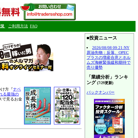
状況
ご利用方法
FAQ
■投資ニュース
2026/08/08 09:21:NY
原油先物：反落、OPEC
プラスの増産合意とホル
ムズ海峡緊張緩和期待で
売り優勢
「業績分析」ランキ
ング
(7/29更新)
つけ方『
ナベ
バックナンバー
れる最強の
スで見るお金