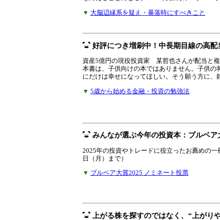
▼
大脳辺縁系を疑え・暴落時にすべきこと
好評につき増刷中！中長期目線の高配
資産5億円の現役投資家 某哲也さんが配当と
本書は、子供向けの本ではありません。子供の
にだけは幸せになってほしい。そう願う方に、
▼
5歳から始める金融・投資の勉強法
みんなが選ぶ今年の投資本：ブルベア大
2025年の投資やトレードに役立ったお薦めの一
日（月）まで）
▼
ブルベア大賞2025 ノミネート投票
上がる株を探すのではなく、“上がり