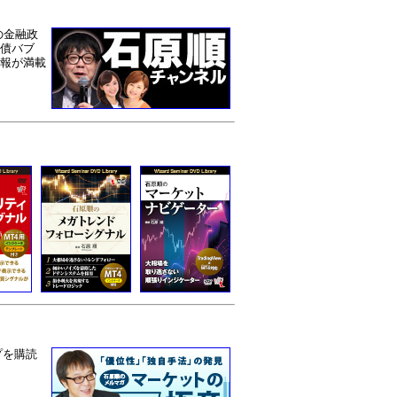
の金融政
債バブ
報が満載
プを購読