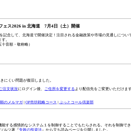
2026 in 北海道 7月4日（土）開催
5周年を記念して、北海道で開催決定！注目される金融政策や市場の見通しについ
ます。
五十音順・敬称略）
ルが届きにくい問題が復旧しました。
ご注文状況
にログイン後、
ご住所を変更する
より配信先をご変更いただけます。
順のメルマガ
|
OP売坊戦略コース
|
ぷっとコール倶楽部
機能する感情的なシステム１を制御することでもたらされる。それを制御でき
リソルツ著『
失敗の投資法
』から立ち読みページを公開しました。