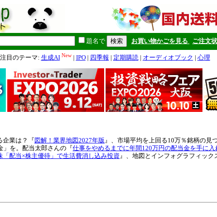
題名で
お買い物かごを見る
ご注文
New
注目のテーマ:
生成AI
|
IPO
|
四季報
|
定期購読
|
オーディオブック
|
心理
る企業は？『
図解！業界地図2027年版
』、市場平均を上回る10万％銘柄の見
金」を。配当太郎さんの『
仕事をやめるまでに年間120万円の配当金を手に入
株「配当×株主優待」で生活費消し込み投資
』、地図とインフォグラフィック