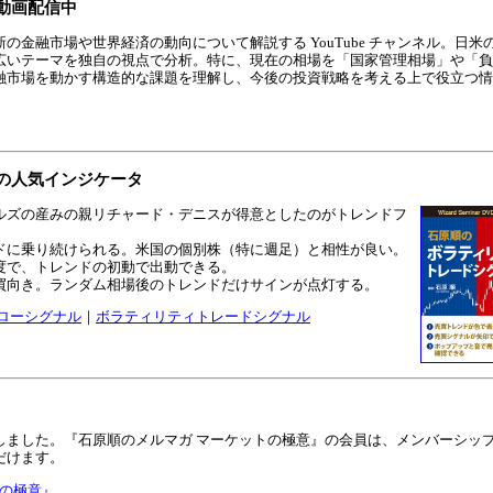
動画配信中
金融市場や世界経済の動向について解説する YouTube チャンネル。日米
広いテーマを独自の視点で分析。特に、現在の相場を「国家管理相場」や「負
融市場を動かす構造的な課題を理解し、今後の投資戦略を考える上で役立つ情
の人気インジケータ
ルズの産みの親リチャード・デニスが得意としたのがトレンドフ
ドに乗り続けられる。米国の個別株（特に週足）と相性が良い。
度で、トレンドの初動で出動できる。
買向き。ランダム相場後のトレンドだけサインが点灯する。
ローシグナル
｜
ボラティリティトレードシグナル
しました。『石原順のメルマガ マーケットの極意』の会員は、メンバーシッ
だけます。
トの極意』