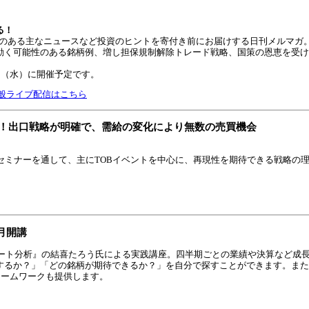
る！
響のある主なニュースなど投資のヒントを寄付き前にお届けする日刊メルマガ
ど動く可能性のある銘柄例、増し担保規制解除トレード戦略、国策の恩恵を受
日（水）に開催予定です。
9一般ライブ配信はこちら
に！出口戦略が明確で、需給の変化により無数の売買機会
セミナーを通して、主にTOBイベントを中心に、再現性を期待できる戦略の
月開講
ャート分析』の結喜たろう氏による実践講座。四半期ごとの業績や決算など成
するか？」「どの銘柄が期待できるか？」を自分で探すことができます。また
レームワークも提供します。