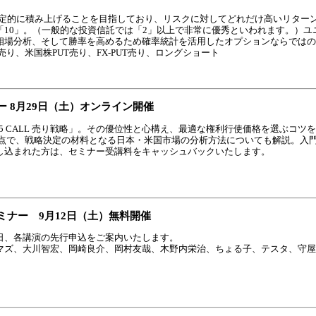
安定的に積み上げることを目指しており、リスクに対してどれだけ高いリター
10」。（一般的な投資信託では「2」以上で非常に優秀といわれます。）ユ
相場分析、そして勝率を高めるため確率統計を活用したオプションならではの
売り、米国株PUT売り、FX-PUT売り、ロングショート
 8月29日（土）オンライン開催
25 CALL 売り戦略」。その優位性と心構え、最適な権利行使価格を選ぶコツ
視点で、戦略決定の材料となる日本・米国市場の分析方法についても解説。入
し込まれた方は、セミナー受講料をキャッシュバックいたします。
ナー 9月12日（土）無料開催
日、各講演の先行申込をご案内いたします。
マズ、大川智宏、岡崎良介、岡村友哉、木野内栄治、ちょる子、テスタ、守屋