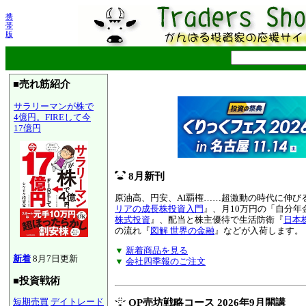
携
帯
版
■売れ筋紹介
サラリーマンが株で
4億円。FIREして今
17億円
8月新刊
原油高、円安、AI覇権……超激動の時代に伸び
リアの成長株投資入門
』、月10万円の「自分年
株式投資
』、配当と株主優待で生活防衛『
日本
の流れ『
図解 世界の金融
』などが入荷します。
▼
新着商品を見る
新着
8月7日更新
▼
会社四季報のご注文
■投資戦術
短期売買
デイトレード
OP売坊戦略コース 2026年9月開講