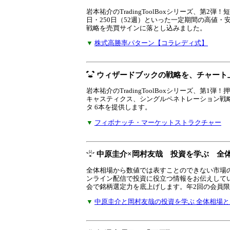
岩本祐介のTradingToolBoxシリーズ、
日・250日（52週）といった一定期間の高値
戦略を売買サインに落とし込みました。
▼
株式高勝率パターン【コラレディ式】
ウィザードブックの戦略を、チャート
岩本祐介のTradingToolBoxシリーズ、第
キャスティクス、シングルペネトレーション戦
タ 6本を提供します。
▼
フィボナッチ・マーケットストラクチャー
中原圭介×岡村友哉 投資を学ぶ 全
全体相場から数値では表すことのできない市場
ンライン配信で投資に役立つ情報をお伝えして
会で銘柄選定力を底上げします。年2回の会員
▼
中原圭介と岡村友哉の投資を学ぶ 全体相場