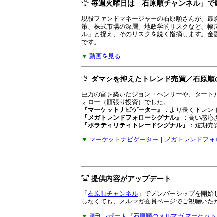
毎週火曜日は「石原順チャンネル」で
現役ファンドマネージャーの石原順さんが、最新の
策、株式市場の深層、地政学的リスクなど、幅
ル」と捉え、そのリスクを鋭く指摘します。金
です。
▼
動画を見る
ダマシを抑えたトレンド売買／石原順
巨万の富を築いたジョン・ヘンリーや、タート
ォロー（順張り投資）でした。
『マーケットナビゲーター』
：より長くトレン
『メガトレンドフォローシグナル』
：高い感応
『ボラティリティトレードシグナル』
：短期売
▼
マーケットナビゲーター
｜
メガトレンドフォ
提供内容がアップデート
「
石原順チャンネル
」でメンバーシップを開始
しなくても、メルマガ会員ページでご視聴いた
▼
週刊レポート『石原順のメルマガ マーケッ