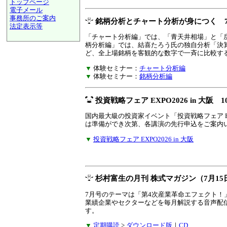
トップページ
電子メール
事務所のご案内
銘柄分析とチャート分析が身につく 
法定表示等
a@panrolling.com
「チャート分析編」では、「青天井相場」と「
柄分析編」では、結喜たろう氏の独自分析「決
ど、全上場銘柄を客観的な数字で一斉に比較す
▼
体験セミナー：
チャート分析編
▼
体験セミナー：
銘柄分析編
投資戦略フェア EXPO2026 in 大阪 
国内最大級の投資家イベント「投資戦略フェア E
は準備ができ次第、各講演の先行申込をご案内
▼
投資戦略フェア EXPO2026 in 大阪
杉村富生の月刊 株式マガジン（7月15
7月号のテーマは「第4次産業革命エフェクト
業績企業やセクターなどを毎月解説する音声配
す。
▼
定期購読
>
ダウンロード版
｜
CD