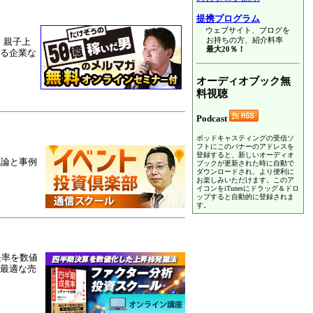
提携プログラム
ウェブサイト、ブログを
お持ちの方、紹介料率
。親子上
最大20％！
ける企業な
オーディオブック無
料視聴
Podcast
ポッドキャスティングの受信ソ
フトにこのバナーのアドレスを
登録すると、新しいオーディオ
理論と事例
ブックが更新された時に自動で
ダウンロードされ、より便利に
お楽しみいただけます。このア
イコンをiTunesにドラッグ＆ドロ
ップすると自動的に登録されま
す。
長率を数値
最適な売