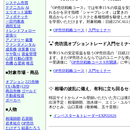
システム売買
テクニカル
AI
『OP売坊戦略コース』では年率15％の収益を
エリオット波動
れるかを示す指標「シャープレシオ」は驚きの「
フィボナッチ
視点からイベントリスクと各種指標を駆使した
一目均衡表
を学習いただけます。対象戦略：日経225CALL
酒田五法
▼
OP売坊戦略コース
｜
入門セミナー
トレンドフォロー
逆張り
アノマリー
裁量
売坊流オプショントレード入門セミナー
ファンダメンタル
成長株
決算書
FAI
年率15％の安定収益を狙うOP売坊流の「日経2
サヤ取り
資金管理
ます。またOP売坊さんならではのユニークな
心理
行動心理学
ー受講後に『
OP売坊戦略コース 9月開講
』に申
危機
占星術
格言
▼
OP売坊戦略コース
｜
入門セミナー
■対象市場・商品
オプション
225先物
FX (為替)
CFD
相場の波乱に備え、有利に立ち回るセミ
商品先物
ゴールド
不動産投資
特設サイトからメール登録いただいた方には後
ポーカー
出演予定：相場師朗、池水雄一、エミン・ユル
木ひとみ、山口英雄（敬称略、五十音順）
■人物
▼
インベスター＆トレーダーEXPO2026
相場師朗
石原順
岩本祐介
OP売坊
たけぞう
結喜たろう