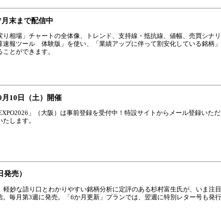
7月末まで配信中
戻り相場」チャートの全体像、トレンド、支持線・抵抗線、値幅、売買シナリ
算速報ツール 体験版」を使い、「業績アップに伴って割安化している銘柄」
ることができます。
10月10日（土）開催
XPO2026」（大阪）は事前登録を受付中！特設サイトからメール登録いた
いたします。
日発売）
！」軽妙な語り口とわかりやすい銘柄分析に定評のある杉村富生氏が、いま注
信。毎月第3週に発売。「6か月更新」プランでは、翌週に特別レター号も発