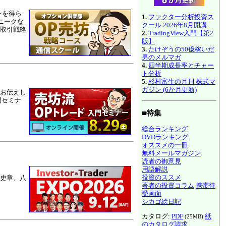
ンを得ら
1.
ファクター分析投資ス
ニークな
クール 2026年8月開講
取引戦略
2.
TradingView入門【第2
版】
3.
たけぞうの50億稼いだ
男のメルマガ
4.
四半期成長率とチャー
ト分析
5.
杉村富生の月刊 株式マ
ガジン (6か月更新)
をお伝えし
門セミナ
■特集
総合ランキング
DVDランキング
オススメの一冊
無料メールマガジン
読者の御意見
用語解説
投資のススメ
史章、八
著者の投資コラム
携帯待
受画面
シカゴ絵日記
カタログ:
PDF
紙
(25MB)
のカタログ請求