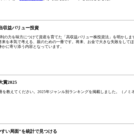
当収益バリュー投資
複利の力を味方につけて資産を育てた「高収益バリュー株投資法」を明かしま
将来を本気で考える、親のための一冊です。将来、お金で大きな失敗をしてほ
静かに寄り添う内容となっています。
賞2025
冊を教えてください。2025年ジャンル別ランキングを掲載しました。（ノミネー
やすい局面”を統計で見つける