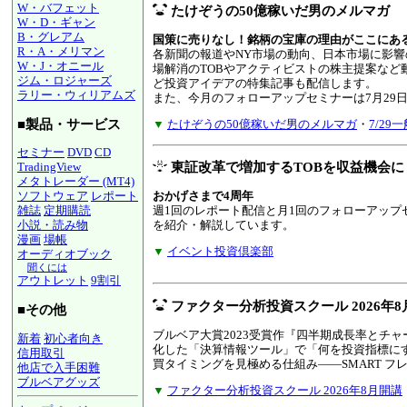
W・バフェット
たけぞうの50億稼いだ男のメルマガ
W・D・ギャン
B・グレアム
国策に売りなし！銘柄の宝庫の理由がここにあ
R・A・メリマン
各新聞の報道やNY市場の動向、日本市場に影
W・J・オニール
場解消のTOBやアクティビストの株主提案な
ジム・ロジャーズ
ど投資アイデアの特集記事も配信します。
ラリー・ウィリアムズ
また、今月のフォローアップセミナーは7月29
■製品・サービス
▼
たけぞうの50億稼いだ男のメルマガ
・
7/2
セミナー
DVD
CD
TradingView
東証改革で増加するTOBを収益機会
メタトレーダー (MT4)
おかげさまで4周年
ソフトウェア
レポート
週1回のレポート配信と月1回のフォローアップ
雑誌
定期購読
を紹介・解説しています。
小説・読み物
漫画
場帳
▼
イベント投資倶楽部
オーディオブック
聞くには
アウトレット
9割引
ファクター分析投資スクール 2026年8
■その他
ブルベア大賞2023受賞作『四半期成長率とチ
新着
初心者向き
化した「決算情報ツール」で「何を投資指標に
信用取引
買タイミングを見極める仕組み――SMART フ
他店で入手困難
ブルベアグッズ
▼
ファクター分析投資スクール 2026年8月開講