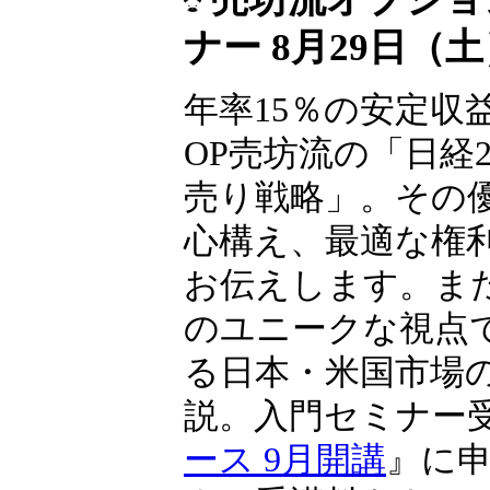
ナー 8月29日（
年率15％の安定収
OP売坊流の「日経22
売り戦略」。その
心構え、最適な権
お伝えします。ま
のユニークな視点
る日本・米国市場
説。入門セミナー
ース 9月開講
』に