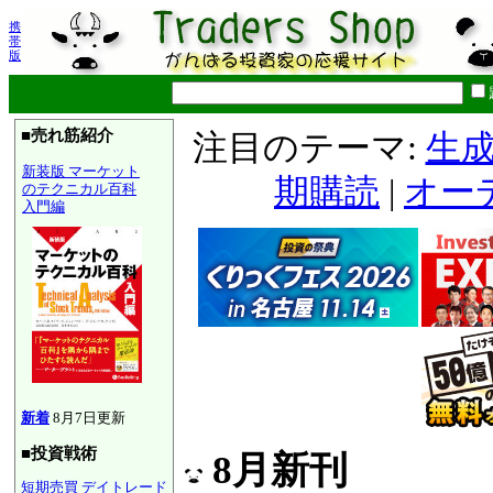
携
帯
版
■売れ筋紹介
注目のテーマ:
生成
新装版 マーケット
期購読
|
オー
のテクニカル百科
入門編
新着
8月7日更新
■投資戦術
8月新刊
短期売買
デイトレード