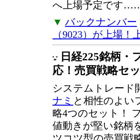
資とIPO投資」、
（9023）が上場
同社は2024年10
へ上場予定です……
▼
バックナンバー
（9023）が上場
日経225銘柄
応！売買戦略セ
システムトレード
ナミ
と相性のよい