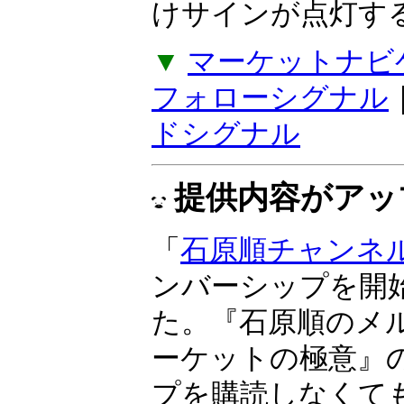
感応度で、トレン
『ボラティリティ
期売買向き。ラン
けサインが点灯す
▼
マーケットナビ
フォローシグナル
ドシグナル
提供内容がアッ
「
石原順チャンネ
ンバーシップを開