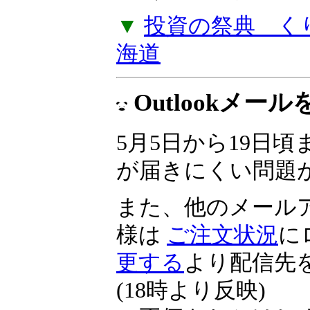
▼
投資の祭典 くりっ
海道
Outlookメ
5月5日から19日頃ま
が届きにくい問題
また、他のメール
様は
ご注文状況
に
更する
より配信先
(18時より反映)