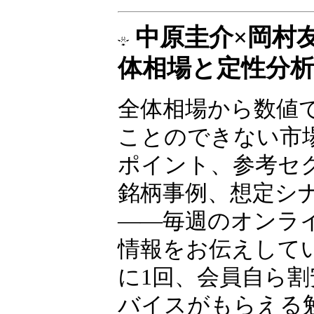
ャー
中原圭介×岡村
体相場と定性分
全体相場から数値
ことのできない市
ポイント、参考セ
銘柄事例、想定シ
――毎週のオンラ
情報をお伝えして
に1回、会員自ら