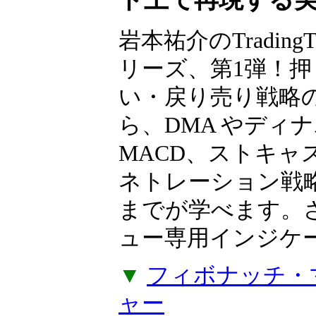
ト上で再現する
岩本祐介のTradingT
リーズ、第1弾！押
い・戻り売り戦略
ら、DMA やディ
MACD、ストキャ
ネトレーション戦
までが学べます。
ュー専用インジケー
▼
フィボナッチ・