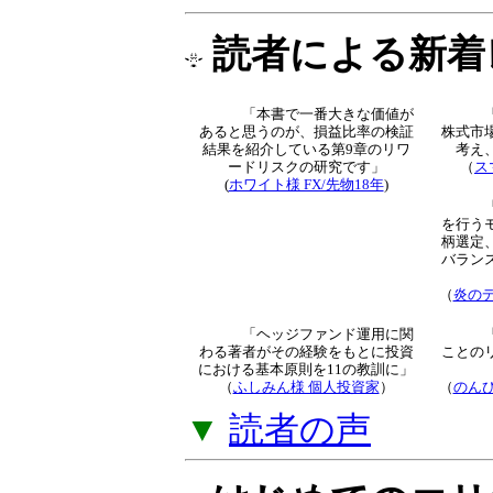
トレード知識とな
解説」をご提供し
▼
「オプション倶
読者による新着
「本書で一番大きな価値が
あると思うのが、損益比率
の検証結果を紹介している
第9章のリワードリスクの
研究です」
（
ス
(
ホワイト様 FX/先物18年
)
より
（
炎のデ
「ヘッジファンド運用に関