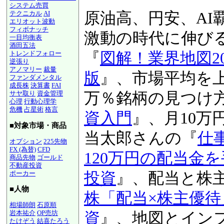
システム売買
原油高、円安、AI
テクニカル
AI
エリオット波動
フィボナッチ
激動の時代に伸び
一目均衡表
酒田五法
『
図解！業界地図20
トレンドフォロー
逆張り
アノマリー
裁量
版
』、市場平均を上
ファンダメンタル
成長株
決算書
FAI
万％銘柄の見つけ
サヤ取り
資金管理
心理
行動心理学
危機
占星術
格言
資入門
』、月10万
■対象市場・商品
当太郎さんの『
仕
オプション
225先物
FX (為替)
CFD
120万円の配当金
商品先物
ゴールド
不動産投資
投資
』、配当と株
ポーカー
■人物
株「配当×株主優
相場師朗
石原順
岩本祐介
OP売坊
資
』、地図とイン
たけぞう
結喜たろう