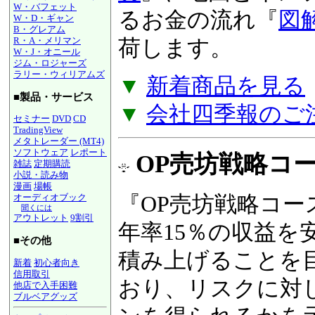
W・バフェット
るお金の流れ『
図
W・D・ギャン
B・グレアム
R・A・メリマン
荷します。
W・J・オニール
ジム・ロジャーズ
ラリー・ウィリアムズ
▼
新着商品を見る
■製品・サービス
▼
会社四季報のご
セミナー
DVD
CD
TradingView
メタトレーダー (MT4)
ソフトウェア
レポート
OP売坊戦略コース
雑誌
定期購読
小説・読み物
漫画
場帳
『OP売坊戦略コー
オーディオブック
聞くには
アウトレット
9割引
年率15％の収益を
■その他
積み上げることを
新着
初心者向き
信用取引
おり、リスクに対
他店で入手困難
ブルベアグッズ