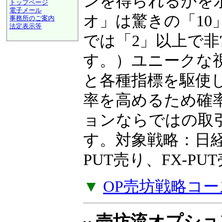
ンを得られるかを
トップページ
電子メール
オ」は驚きの「10
事務所のご案内
法定表示等
a@panrolling.com
では「2」以上で
す。）ユニークな
と各種指標を駆使
率を高めるため確
ョンならではの取
す。対象戦略：日経2
PUT売り、FX-P
▼
OP売坊戦略コー
売坊流オプショ