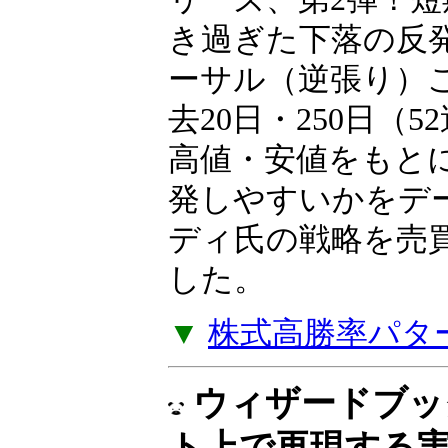
岩本祐介のTradingT
リーズ、第2弾！短
き過ぎた下落の反
ーサル（逆張り）
去20日・250日（
高値・安値をもと
発しやすいかをデ
ディ氏の戦略を売
した。
▼
株式高勝率パタ
ウィザードブッ