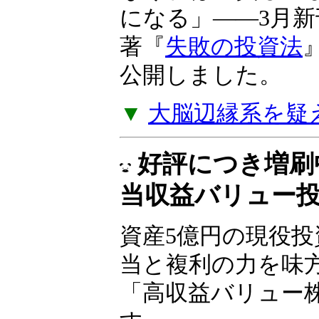
できなければ、貧
ことになる」――
ルツ著『
失敗の投
ジを公開しました
▼
大脳辺縁系を疑
好評につき増刷
当収益バリュー
資産5億円の現役
が配当と複利の力