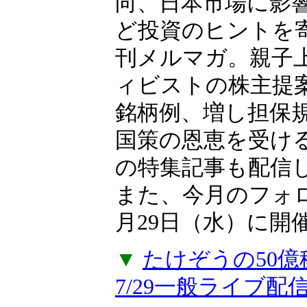
向、日本市場に影
ど投資のヒントを
刊メルマガ。親子上
ィビストの株主提
銘柄例、増し担保
国策の恩恵を受け
の特集記事も配信
また、今月のフォ
月29日（水）に開
▼
たけぞうの50
7/29一般ライブ配