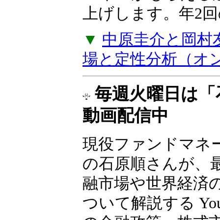
バイスがもらえる
上げします。年2
▼
中原圭介と岡村
場と定性分析（オ
毎週火曜日は「
動画配信中
現役ファンドマネ
の石原順さんが、
融市場や世界経済