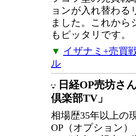
な売買戦略4つのセ
ルズから値動きが
戦略やコツコツ型
でポジションが入
が加わりました。
たい方にもピッタ
▼
イザナミ+売買戦略
ル
日経OP売坊さ
倶楽部TV」