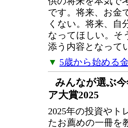
産を育てた「高収
法」を明かします
本書は、子供向け
供の将来を本気で
です。将来、お金
くない。将来、自
なってほしい。そ
添う内容となって
▼
5歳から始める
みんなが選ぶ今