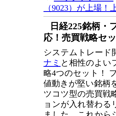
資とIPO投資」、
（9023）が上場
同社は2024年10
へ上場予定です……
▼
バックナンバー
（9023）が上場
日経225銘柄
応！売買戦略セ
システムトレード
ナミ
と相性のよい