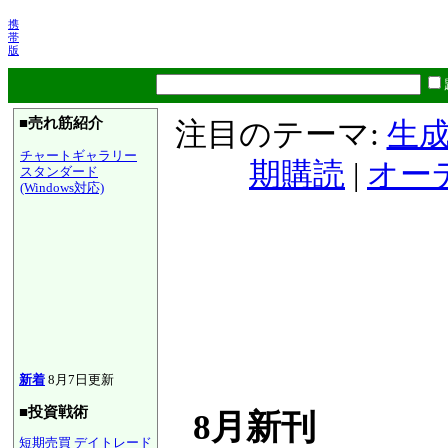
携
帯
版
■売れ筋紹介
注目のテーマ:
生成
チャートギャラリー
期購読
|
オー
スタンダード
(Windows対応)
新着
8月7日更新
■投資戦術
8月新刊
短期売買
デイトレード