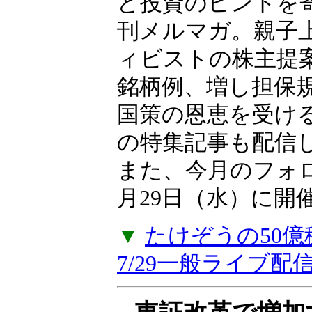
向、日本市場に影
ど投資のヒントを
刊メルマガ。親子上
ィビストの株主提
銘柄例、増し担保
国策の恩恵を受け
の特集記事も配信
また、今月のフォ
月29日（水）に開
▼
たけぞうの50
7/29一般ライブ配