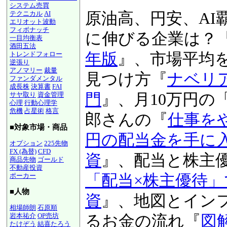
システム売買
原油高、円安、AI
テクニカル
AI
エリオット波動
フィボナッチ
激動の時代に伸び
一目均衡表
酒田五法
『
図解！業界地図20
トレンドフォロー
逆張り
アノマリー
裁量
版
』、市場平均を上
ファンダメンタル
成長株
決算書
FAI
万％銘柄の見つけ
サヤ取り
資金管理
心理
行動心理学
危機
占星術
格言
資入門
』、月10万
■対象市場・商品
当太郎さんの『
仕
オプション
225先物
FX (為替)
CFD
120万円の配当金
商品先物
ゴールド
不動産投資
投資
』、配当と株
ポーカー
■人物
株「配当×株主優
相場師朗
石原順
岩本祐介
OP売坊
資
』、地図とイン
たけぞう
結喜たろう