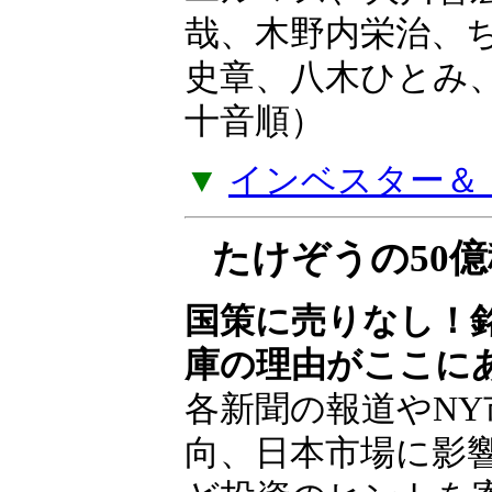
ユルマズ、大川智
哉、木野内栄治、
史章、八木ひとみ
十音順）
▼
インベスター＆ト
たけぞうの50
国策に売りなし！
庫の理由がここに
各新聞の報道やNY