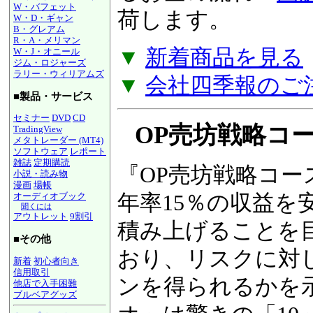
W・バフェット
るお金の流れ『
図
W・D・ギャン
B・グレアム
R・A・メリマン
荷します。
W・J・オニール
ジム・ロジャーズ
ラリー・ウィリアムズ
▼
新着商品を見る
■製品・サービス
▼
会社四季報のご
セミナー
DVD
CD
TradingView
メタトレーダー (MT4)
ソフトウェア
レポート
OP売坊戦略コース
雑誌
定期購読
小説・読み物
漫画
場帳
『OP売坊戦略コー
オーディオブック
聞くには
アウトレット
9割引
年率15％の収益を
■その他
積み上げることを
新着
初心者向き
信用取引
おり、リスクに対
他店で入手困難
ブルベアグッズ