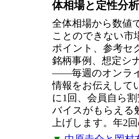
ャー
中原圭介×岡村
体相場と定性分
全体相場から数値
ことのできない市
ポイント、参考セ
銘柄事例、想定シ
――毎週のオンラ
情報をお伝えして
に1回、会員自ら