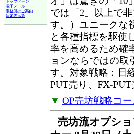
ンを得られるかを
トップページ
電子メール
オ」は驚きの「10
事務所のご案内
法定表示等
a@panrolling.com
では「2」以上で
す。）ユニークな
と各種指標を駆使
率を高めるため確
ョンならではの取
す。対象戦略：日経2
PUT売り、FX-P
▼
OP売坊戦略コー
売坊流オプショ