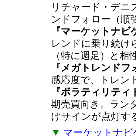
順の人気インジ
巨万の富を築いた
ョン・ヘンリー
や、タートルズの
産みの親リチャー
ド・デニスが得意
ロー（順張り投資
『マーケットナビ
レンドに乗り続け
（特に週足）と相
『メガトレンドフ