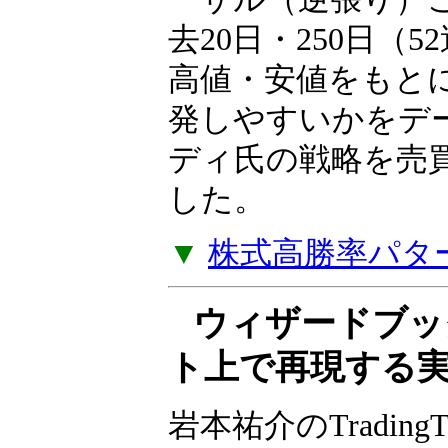
岩本祐介のTradingT
リーズ、第2弾！短
き過ぎた下落の反
ーサル（逆張り）
去20日・250日（
高値・安値をもと
発しやすいかをデ
ディ氏の戦略を売
した。
▼
株式高勝率パタ
ウィザードブッ