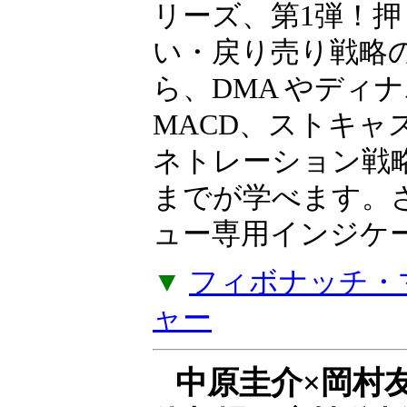
ト上で再現する
岩本祐介のTradingT
リーズ、第1弾！押
い・戻り売り戦略
ら、DMA やディ
MACD、ストキャ
ネトレーション戦
までが学べます。
ュー専用インジケー
▼
フィボナッチ・