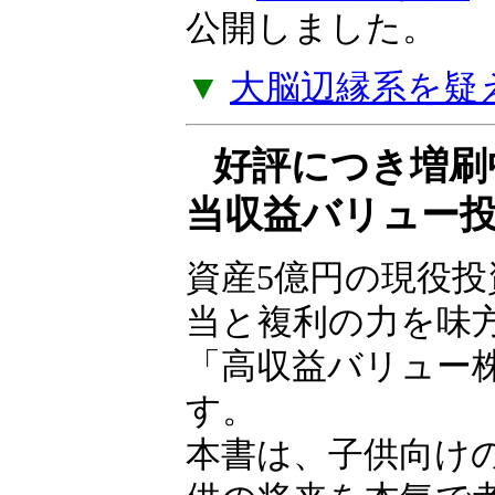
できなければ、貧
ことになる」――
ルツ著『
失敗の投
ジを公開しました
▼
大脳辺縁系を疑
好評につき増刷
当収益バリュー
資産5億円の現役
が配当と複利の力