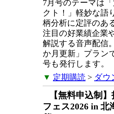
7月号のテーマは「
業革命エフェクト
な語り口とわかり
柄分析に定評のあ
生氏が、いま注目
などを毎月解説す
に発売。「6か月
に特別レター号も
▼
定期購読
>
ダウ