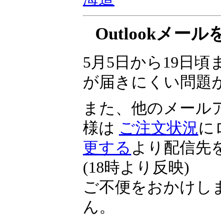
▼
投資の祭典 くりっ
海道
Outlookメ
5月5日から19日頃ま
が届きにくい問題
また、他のメール
様は
ご注文状況
に
更する
より配信先
(18時より反映)