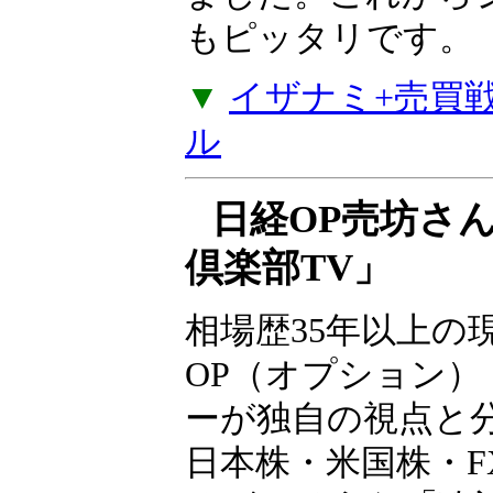
な売買戦略4つのセ
ルズから値動きが
戦略やコツコツ型
でポジションが入
が加わりました。
たい方にもピッタ
▼
イザナミ+売買戦略
ル
日経OP売坊さ
倶楽部TV」