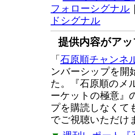
感応度で、トレン
『ボラティリティ
期売買向き。ラン
けサインが点灯す
▼
マーケットナビ
フォローシグナル
ドシグナル
提供内容がアッ
「
石原順チャンネ
ンバーシップを開