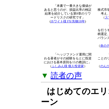
トレード知識とな
解説」をご提供し
▼
「オプション倶
読者による新着
「本書で一番大きな価値が
あると思うのが、損益比率
の検証結果を紹介している
第9章のリワードリスクの
研究です」
（
ス
(
ホワイト様 FX/先物18年
)
より
（
炎のデ
「ヘッジファンド運用に関